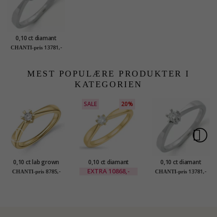
0,10 ct diamant
solitairering i 14
13781,-
CHANTI-pris
karat hvitt gull 0,10 ct
MEST POPULÆRE PRODUKTER I
KATEGORIEN
SALE
20%
0,10 ct lab grown
0,10 ct diamant
0,10 ct diamant
diamant solitairering
solitairering i 14
solitairering i 14
EXTRA
10868,-
8785,-
13781,-
CHANTI-pris
CHANTI-pris
i 9 karat gull 0,10 ct
karat gull 0,10 ct
karat hvitt gull 0,10 ct