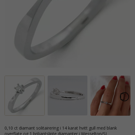
0,10 ct diamant solitairering i 14 karat hvitt gull med blank
overflate og 1 briljantslipte diamanter i Wesselton/SI