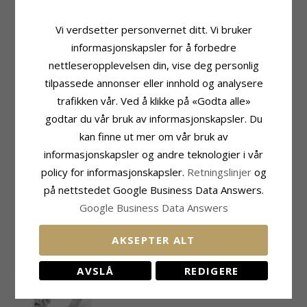
Vi verdsetter personvernet ditt. Vi bruker
informasjonskapsler for å forbedre
Produktinformasjon
Sten
nettleseropplevelsen din, vise deg personlig
Form:
0,10 Ct
Antall:
1
tilpassede annonser eller innhold og analysere
Stein:
Diamant
Sliping:
Briljantslipt
Ring:
Solitairering
Sten:
Diamant
trafikken vår. Ved å klikke på «Godta alle»
Karat:
14
Diamantfarge:
Wesselton
godtar du vår bruk av informasjonskapsler. Du
Edelmetall:
Hvitt Gull
Diamantklarhet:
SI
kan finne ut mer om vår bruk av
Overflate:
Blank
Karat:
0,10
informasjonskapsler og andre teknologier i vår
Ringskinne
Fatning
policy for informasjonskapsler.
Retningslinjer
og
Bredde Topp:
2,2 mm
Diameter:
4,4 mm
på nettstedet Google Business Data Answers.
Bredde Bunn:
1,6 mm
Dybde:
4,8 mm
Tykkelse Topp:
2,6 mm
Google Business Data Answers
Tykkelse Bunn:
1,3 mm
AKSEPTER ALT
NYLIG VISTE PRODUKTER
AVSLÅ
REDIGERE