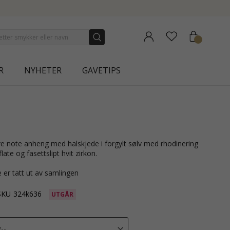
NEW COLLECTION |
R
NYHETER
GAVETIPS
ate og fasettslipt hvit zirkon.
 er tatt ut av samlingen
SKU
324k636
UTGÅR