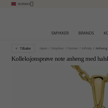
NORWAY
CHANTI CLUB - TJEN POENG 
SMYKKER
BRANDS
K
Tilbake
<
Hjem
Smykker
Former
Infinity
Anheng
Kolleksjonsprøve note anheng med halsk