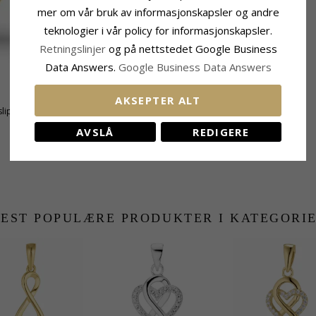
mer om vår bruk av informasjonskapsler og andre
teknologier i vår policy for informasjonskapsler.
Retningslinjer
og på nettstedet Google Business
Data Answers.
Google Business Data Answers
Fatning
AKSEPTER ALT
lipt
Høyde:
19,8 mm
Bredde:
7,3 mm
AVSLÅ
REDIGERE
EST POPULÆRE PRODUKTER I KATEGORI