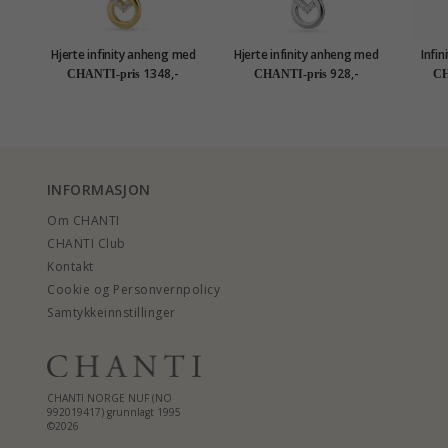
Hjerte infinity anheng med
Hjerte infinity anheng med
Infin
halskjede i forgylt sølv
halskjede i sølv
1348,-
928,-
CHANTI-pris
CHANTI-pris
CH
INFORMASJON
Om CHANTI
CHANTI Club
Kontakt
Cookie og Personvernpolicy
Samtykkeinnstillinger
CHANTI NORGE NUF (NO
992019417) grunnlagt 1995
©2026