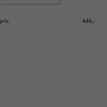
446,-
ris