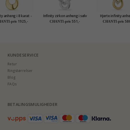
ity anheng i 8 karat -
Infinity zirkon anheng i sølv
Hjerte infinity anhe
Gold Collection
forgylt sølv
1925,-
551,-
586
ANTI-pris
CHANTI-pris
CHANTI-pris
KUNDESERVICE
Retur
Ringstørrelser
Blog
FAQs
BETALINGSMULIGHEDER