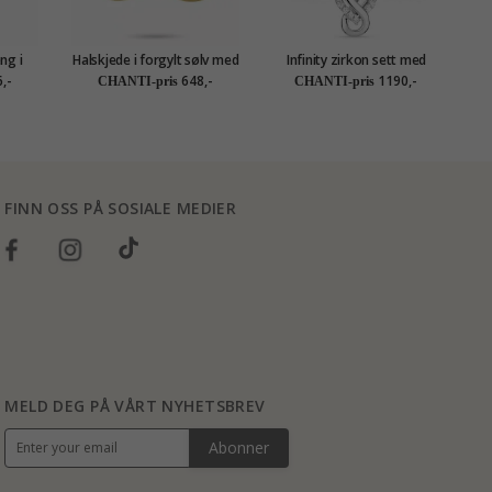
ng i
Halskjede i forgylt sølv med
Infinity zirkon sett med
Hj
infinity anheng i forgylt sølv
øredobber og anheng i sølv
,-
648,-
1190,-
CHANTI-pris
CHANTI-pris
hvit zirkon
FINN OSS PÅ SOSIALE MEDIER
MELD DEG PÅ VÅRT NYHETSBREV
Abonner