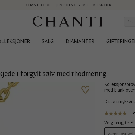
SE MER - KLIKK HER
OLLEKSJONER
SALG
DIAMANTER
GIFTERINGE
jede i forgylt sølv med rhodinering
kolleksjonsprøve note anheng med halskjede i forgylt sølv med rhodinering
med blank overfl
Disse smykkene
Velg lengde