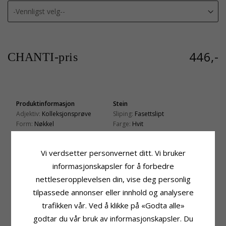
446,-
CHANTI-pris
Produktinformasjon
Stein
Adjektiv:
Kolleksjonsprøve
Sliping:
Fasettslipt
Form:
Nøkkel
Farge:
Hvit
Stein:
Zirkon
Stein:
Zirkon
Type:
Anheng Med Halskjede
Fatning
Vi verdsetter personvernet ditt. Vi bruker
Kjede:
Anheng Med Halskjede
Høyde:
10,7 mm
Edelmetall:
informasjonskapsler for å forbedre
Bredde:
9,5 mm
Forgylt Sølv Med Rhodinering
nettleseropplevelsen din, vise deg personlig
Lengde:
Leveringstid
tilpassede annonser eller innhold og analysere
42 cm pluss 3 cm forlengerkjede
Leveringstid:
Ca. 5-10 Hverdager
trafikken vår. Ved å klikke på «Godta alle»
godtar du vår bruk av informasjonskapsler. Du
KUNDER KJØPER OGSÅ