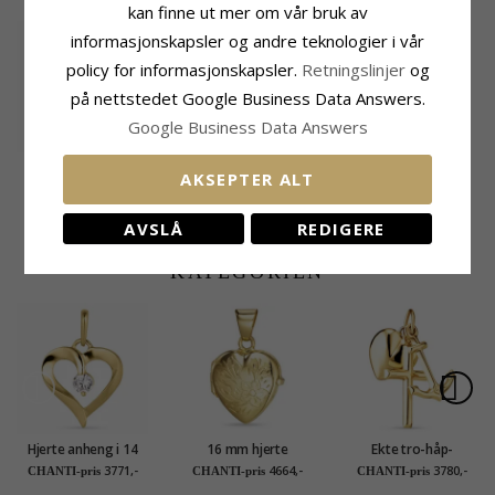
kan finne ut mer om vår bruk av
informasjonskapsler og andre teknologier i vår
policy for informasjonskapsler.
Retningslinjer
og
på nettstedet Google Business Data Answers.
Google Business Data Answers
Nøkkel anheng i
AKSEPTER ALT
forgylt sølv
429,-
CHANTI-pris
AVSLÅ
REDIGERE
MEST POPULÆRE PRODUKTER I
KATEGORIEN
Hjerte anheng i 14
16 mm hjerte
Ekte tro-håp-
karat gull - Gold
medaljong i 9 karat
kjærlighet anheng i 9
3771,-
4664,-
3780,-
CHANTI-pris
CHANTI-pris
CHANTI-pris
Collection
gull
karat gull - Amoré