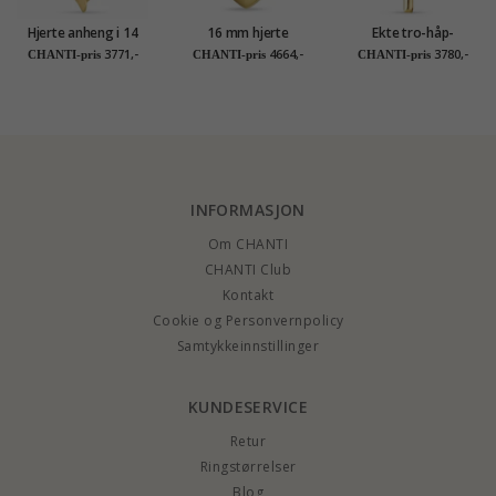
Hjerte anheng i 14
16 mm hjerte
Ekte tro-håp-
karat gull - Gold
medaljong i 9 karat
kjærlighet anheng i 9
3771,-
4664,-
3780,-
CHANTI-pris
CHANTI-pris
CHANTI-pris
Collection
gull
karat gull - Amoré
INFORMASJON
Om CHANTI
CHANTI Club
Kontakt
Cookie og Personvernpolicy
Samtykkeinnstillinger
KUNDESERVICE
Retur
Ringstørrelser
Blog