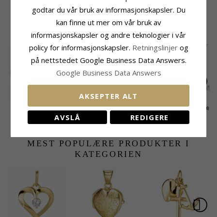
Leveringstid:
Ca. 5-10 Hverdager
godtar du vår bruk av informasjonskapsler. Du
kan finne ut mer om vår bruk av
KUNDER KJØPER OGSÅ
informasjonskapsler og andre teknologier i vår
policy for informasjonskapsler.
Retningslinjer
og
på nettstedet Google Business Data Answers.
Google Business Data Answers
AKSEPTER ALT
Sommerfugl
Bnh veneziahalskjede
Bnh veneziahalskjede
armbånd i sølv
i sølv 45 cm x 1,8 mm
i sølv 50 cm x 1,2 mm
AVSLÅ
REDIGERE
569,-
1225,-
630,-
CHANTI-pris
CHANTI-pris
CHANTI-pris
MEST POPULÆRE PRODUKTER I
KATEGORIEN