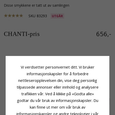
Disse smykkene er tatt ut av samlingen
SKU
83293
UTGÅR
656,-
CHANTI-pris
Produktinformasjon
Størrelse
Form:
Hjerte
Bredde:
7,8 mm
Vi verdsetter personvernet ditt. Vi bruker
Øredobber:
Øredobber
Leveringstid
Edelmetall:
Sølv Med 8 Karat Gull
informasjonskapsler for å forbedre
Leveringstid:
Ca. 5-10 Hverdager
Overflate:
Blank Og Børstet
nettleseropplevelsen din, vise deg personlig
tilpassede annonser eller innhold og analysere
KUNDER KJØPER OGSÅ
trafikken vår. Ved å klikke på «Godta alle»
godtar du vår bruk av informasjonskapsler. Du
SALE
20%
kan finne ut mer om vår bruk av
informasjonskapsler og andre teknologier i vår