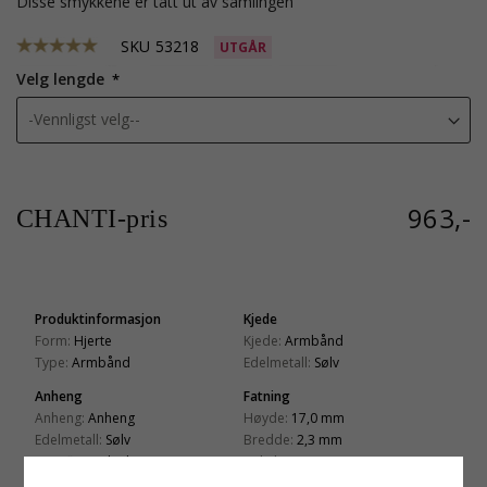
Disse smykkene er tatt ut av samlingen
SKU
53218
UTGÅR
Velg lengde
963,-
CHANTI-pris
Produktinformasjon
Kjede
Form:
Hjerte
Kjede:
Armbånd
Type:
Armbånd
Edelmetall:
Sølv
Anheng
Fatning
Anheng:
Anheng
Høyde:
17,0 mm
Edelmetall:
Sølv
Bredde:
2,3 mm
Overflate:
Blank
Dybde:
3,1 mm