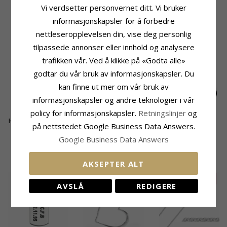
Leveringstid
Vi verdsetter personvernet ditt. Vi bruker
Leveringstid:
Ca. 5-10 Hverdager
informasjonskapsler for å forbedre
nettleseropplevelsen din, vise deg personlig
BESLEKTEDE PRODUKTER
tilpassede annonser eller innhold og analysere
trafikken vår. Ved å klikke på «Godta alle»
godtar du vår bruk av informasjonskapsler. Du
kan finne ut mer om vår bruk av
informasjonskapsler og andre teknologier i vår
policy for informasjonskapsler.
Retningslinjer
og
Hjerte armbånd i sølv
Hjerte armbånd i sølv
Infinity hjerte
på nettstedet Google Business Data Answers.
armbånd i sølv med
438,-
595,-
691,-
CHANTI-pris
CHANTI-pris
CHANTI-pris
anheng i sølv
Google Business Data Answers
KUNDER KJØPER OGSÅ
AKSEPTER ALT
SALE
25%
AVSLÅ
REDIGERE