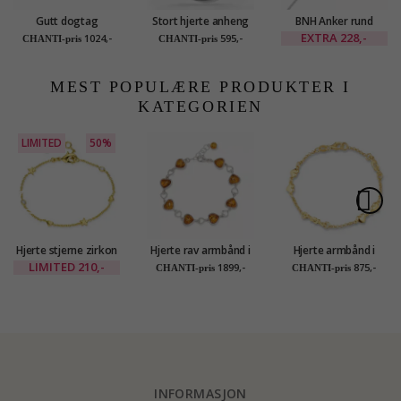
Gutt dogtag
Stort hjerte anheng
BNH Anker rund
Navnehalskjede med
med halskjede i sølv
halskjede i sølv 42 cm
EXTRA
228,-
1024,-
595,-
CHANTI-pris
CHANTI-pris
anheng i sølv - My
x 1,1 mm
Letter
MEST POPULÆRE PRODUKTER I
KATEGORIEN
LIMITED
50%
Hjerte stjerne zirkon
Hjerte rav armbånd i
Hjerte armbånd i
armbånd i forgylt
sølv
forgylt sølv med
LIMITED
210,-
1899,-
875,-
CHANTI-pris
CHANTI-pris
messing - Eliné
anheng i forgylt sølv
INFORMASJON