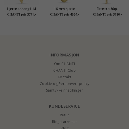
Hjerte anheng i 14
16 mm hjerte
Ekte tro-håp-
karat gull - Gold
medaljong i 9 karat
kjærlighet anheng i 9
3771,-
4664,-
3780,-
CHANTI-pris
CHANTI-pris
CHANTI-pris
Collection
gull
karat gull - Amoré
INFORMASJON
Om CHANTI
CHANTI Club
Kontakt
Cookie og Personvernpolicy
Samtykkeinnstillinger
KUNDESERVICE
Retur
Ringstørrelser
Blog