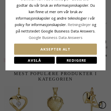
Dybde:
5,5 mm
godtar du vår bruk av informasjonskapsler. Du
kan finne ut mer om vår bruk av
KUNDER KJØPER OGSÅ
informasjonskapsler og andre teknologier i vår
policy for informasjonskapsler.
Retningslinjer
og
SALE
40%
på nettstedet Google Business Data Answers.
Google Business Data Answers
AKSEPTER ALT
Panserarmbånd i
BNH Anker facet
Bnh veneziahalskjede
forgylt sølv 18,5 cm x
halskjede i sølv 50 cm
i sølv 40 cm x 0,8 mm
AVSLÅ
REDIGERE
EXTRA
919,-
534,-
298,-
CHANTI-pris
CHANTI-pris
5,3 mm
x 1,4 mm
MEST POPULÆRE PRODUKTER I
KATEGORIEN