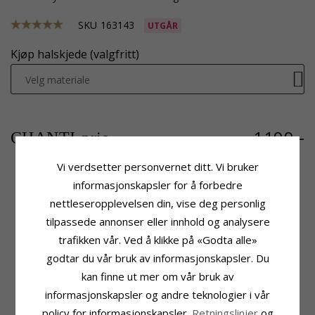
SKU
163143
UTGÅR
Kjøp halskjede (valgfritt)
Velg materiale
1199,-
CHANTI-pris
Vi verdsetter personvernet ditt. Vi bruker
informasjonskapsler for å forbedre
nettleseropplevelsen din, vise deg personlig
Produktinformasjon
Stein
Form:
Hjerte
Antall:
22
tilpassede annonser eller innhold og analysere
Anheng:
Anheng
Sliping:
Fasettslipt
trafikken vår. Ved å klikke på «Godta alle»
Edelmetall:
9 Karat Gull
Farge:
Hvit
godtar du vår bruk av informasjonskapsler. Du
Overflate:
Blank
Stein:
Zirkon
kan finne ut mer om vår bruk av
Fatning
Leveringstid
informasjonskapsler og andre teknologier i vår
Høyde:
20,7 mm
Leveringstid:
Ca. 5-10 Hverdager
Bredde:
12,0 mm
policy for informasjonskapsler.
Retningslinjer
og