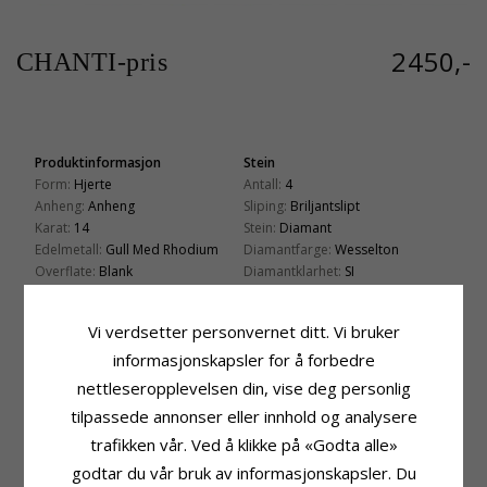
2450,-
CHANTI-pris
Produktinformasjon
Stein
Form:
Hjerte
Antall:
4
Anheng:
Anheng
Sliping:
Briljantslipt
Karat:
14
Stein:
Diamant
Edelmetall:
Gull Med Rhodium
Diamantfarge:
Wesselton
Overflate:
Blank
Diamantklarhet:
SI
Karat:
0,04
Fatning
Leveringstid
Vi verdsetter personvernet ditt. Vi bruker
Høyde Inkl. Øsken:
18,0 mm
Leveringstid:
Ca. 5-10 Hverdager
informasjonskapsler for å forbedre
Bredde:
11,0 mm
Passer Til Gullkjede Med Bredde
nettleseropplevelsen din, vise deg personlig
Dybde:
2,0 mm
Slange Maks:
1,2 mm
tilpassede annonser eller innhold og analysere
Venezia Max:
1,2 mm
trafikken vår. Ved å klikke på «Godta alle»
godtar du vår bruk av informasjonskapsler. Du
BESLEKTEDE PRODUKTER