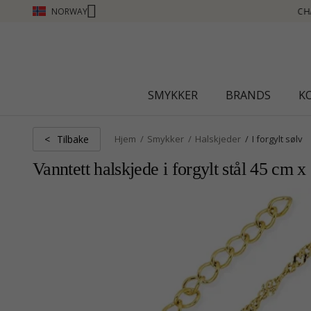
NORWAY
NTI CLUB - TJEN POENG SE MER - KLIKK HER
SMYKKER
BRANDS
K
Tilbake
<
Hjem
Smykker
Halskjeder
I forgylt sølv
Vanntett halskjede i forgylt stål 45 cm 