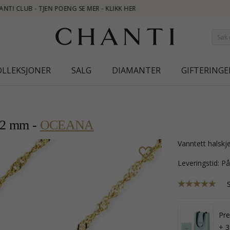
OLLEKSJONER
SALG
DIAMANTER
GIFTERINGE
x 2 mm -
OCEANA
vanntett halskj
Leveringstid: P
Pr
+ 3