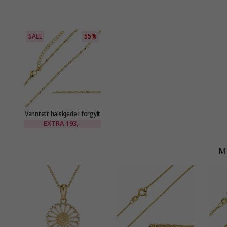
SALE
55%
Vanntett halskjede i forgylt
stål 45 cm x 2 mm -
EXTRA
193,-
OCEANA
M