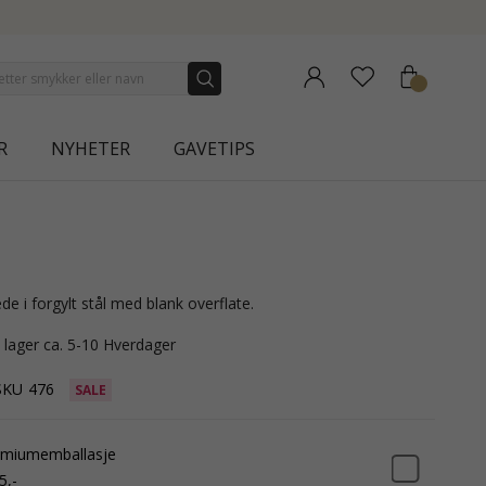
NEW COLLECTION | AURA
R
NYHETER
GAVETIPS
ede i forgylt stål med blank overflate.
å lager ca. 5-10 Hverdager
SKU
476
SALE
emiumemballasje
5,-