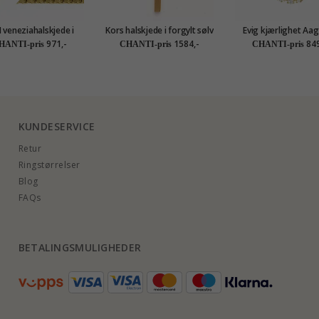
 veneziahalskjede i
Kors halskjede i forgylt sølv
Evig kjærlighet Aa
t sølv 45 cm x 1,2 mm
med anheng i forgylt sølv
halskjede med anhe
971,-
1584,-
849
HANTI-pris
CHANTI-pris
CHANTI-pris
forgylt sølv
KUNDESERVICE
Retur
Ringstørrelser
Blog
FAQs
BETALINGSMULIGHEDER