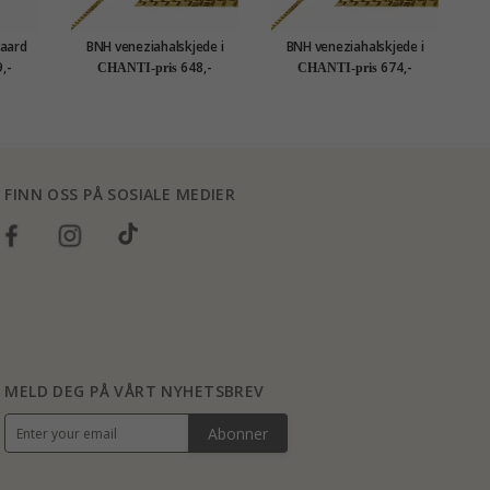
gaard
BNH veneziahalskjede i
BNH veneziahalskjede i
BN
ng i
forgylt sølv 45 cm x 1,0 mm
forgylt sølv 50 cm x 1,0 mm
fo
,-
648,-
674,-
CHANTI-pris
CHANTI-pris
FINN OSS PÅ SOSIALE MEDIER
MELD DEG PÅ VÅRT NYHETSBREV
Abonner