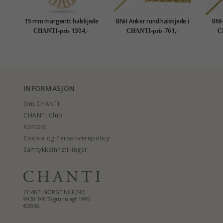
15 mm margeritt halskjede
BNH Anker rund halskjede i
BNH
med anheng i forgylt sølv -
forgylt sølv 42-45 cm x 1,1
forgyl
1304,-
761,-
CHANTI-pris
CHANTI-pris
C
Marie
mm
INFORMASJON
Om CHANTI
CHANTI Club
Kontakt
Cookie og Personvernpolicy
Samtykkeinnstillinger
CHANTI NORGE NUF (NO
992019417) grunnlagt 1995
©2026