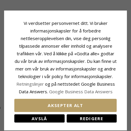
Vi verdsetter personvernet ditt. Vi bruker
informasjonskapsler for å forbedre
nettleseropplevelsen din, vise deg personlig
tilpassede annonser eller innhold og analysere
trafikken vår. Ved å klikke på «Godta alle» godtar
du vår bruk av informasjonskapsler. Du kan finne ut
mer om vår bruk av informasjonskapsler og andre
teknologier i vår policy for informasjonskapsler.
Retningslinjer
og på nettstedet Google Business
Data Answers.
Google Business Data Answers
Leveringstid
m
Leveringstid:
Ca. 5-10 Hverdager
AKSEPTER ALT
m
AVSLÅ
REDIGERE