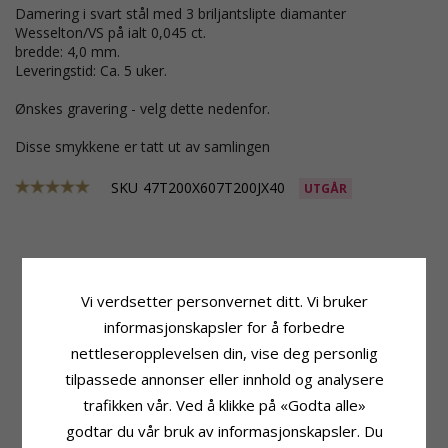
Damering i svart stål med 3 briljantslipte diamanter
Wesselton/VS på ialt 0,045 ct.
bredde: 4,0 mm.
Leveringstid: Ca. 5 uker.
Ønskes gravering - velg dette nedenfor.
Disse smykkene er tatt ut av samlingen
SKU
47T200X607T200JX40
UTGÅR
Produktinformasjon
Ringskinne
Merke:
Gifteringer
Bredde:
6,0 mm
Vi verdsetter personvernet ditt. Vi bruker
Ringtype:
Herrering
Tykkelse:
2,0 mm
informasjonskapsler for å forbedre
Edelmetall:
Svart Stål
Vekt:
4,4 G
nettleseropplevelsen din, vise deg personlig
Overflate:
Blank
Leveringstid:
Ca. 5 Uker
tilpassede annonser eller innhold og analysere
Produktinformasjon
Stein
trafikken vår. Ved å klikke på «Godta alle»
Ringtype:
Damering
Antall:
3
Edelmetall:
Svart Stål
Sliping:
Briljantslipt
godtar du vår bruk av informasjonskapsler. Du
Overflate:
Blank
Sten:
Diamant