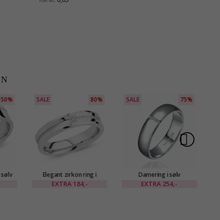
EN
50%
SALE
80%
SALE
75%
 sølv
Elegant zirkon ring i
Damering i sølv
rodinert sølv
EXTRA
184,-
EXTRA
254,-