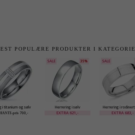
EST POPULÆRE PRODUKTER I KATEGORI
SALE
35%
SALE
g i titanium og sølv
Herrering i sølv
Herrering i rodinert
EXTRA
621,-
EXTRA
683,-
700,-
HANTI-pris