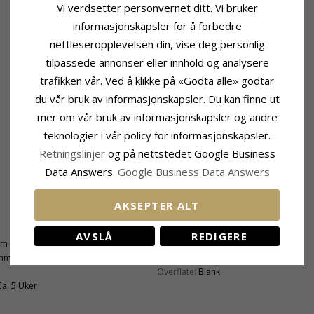
Vi verdsetter personvernet ditt. Vi bruker
informasjonskapsler for å forbedre
nettleseropplevelsen din, vise deg personlig
tilpassede annonser eller innhold og analysere
trafikken vår. Ved å klikke på «Godta alle» godtar
du vår bruk av informasjonskapsler. Du kan finne ut
mer om vår bruk av informasjonskapsler og andre
teknologier i vår policy for informasjonskapsler.
Retningslinjer
og på nettstedet Google Business
Data Answers.
Google Business Data Answers
AKSEPTER ALT
Produktinformasjon
AVSLÅ
REDIGERE
mm
Ringtype:
Damering
 mm
Edelmetall:
Sølv
Overflate:
Blank
Ca. 5 Uker