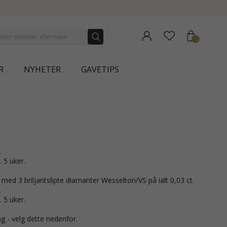
NEW COLLECTION | AURA
R
NYHETER
GAVETIPS
.
. 5 uker.
med 3 briljantslipte diamanter Wesselton/VS på ialt 0,03 ct.
.
. 5 uker.
g - velg dette nedenfor.