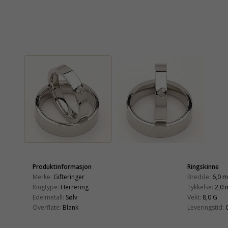
Produktinformasjon
Ringskinne
Merke:
Gifteringer
Bredde:
6,0 
Ringtype:
Herrering
Tykkelse:
2,0
Edelmetall:
Sølv
Vekt:
8,0 G
Overflate:
Blank
Leveringstid: