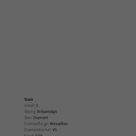
Stein
Antall:
3
Sliping:
Briljantslipt
Sten:
Diamant
Diamantfarge:
Wesselton
Diamantklarhet:
VS
Karat:
0,03