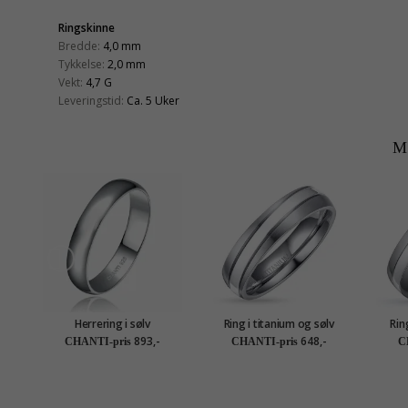
Ringskinne
Bredde:
4,0 mm
Tykkelse:
2,0 mm
Vekt:
4,7 G
Leveringstid:
Ca. 5 Uker
M
Herrering i sølv
Ring i titanium og sølv
Rin
893,-
648,-
CHANTI-pris
CHANTI-pris
C