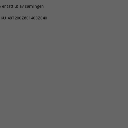
 er tatt ut av samlingen
SKU
48T200Z601408Z840