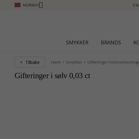
NORWAY
CHANTI CLUB - TJEN POENG SE MER - KLIKK HER
SMYKKER
BRANDS
K
Tilbake
<
Hjem
Smykker
Gifteringer Forlovelsesring
Gifteringer i sølv 0,03 ct