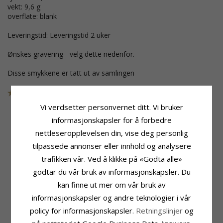
vekt: 9,6 g
overflate: blank
Leveringstid: Leveringstid 2 uker
Ønskes gravering - velg dette nedenfor.
Disse smykkene er tatt ut av samlingen
SKU
108212409Z
UTGÅR
Vi verdsetter personvernet ditt. Vi bruker
informasjonskapsler for å forbedre
nettleseropplevelsen din, vise deg personlig
Produktinformasjon
Stein
tilpassede annonser eller innhold og analysere
Ringtype:
Antall:
3
Giftering Fra Rs Of Scandinavia
Sliping:
Fasettslipt
trafikken vår. Ved å klikke på «Godta alle»
Edelmetall:
Sølv
Sten:
Zirkon
godtar du vår bruk av informasjonskapsler. Du
Overflate:
Blank
Ringskinne
kan finne ut mer om vår bruk av
Bredde:
7,1 mm
informasjonskapsler og andre teknologier i vår
Tykkelse:
2,7 mm
policy for informasjonskapsler.
Retningslinjer
og
Vekt:
9,6 G
Leveringstid:
Leveringstid 2 Uker