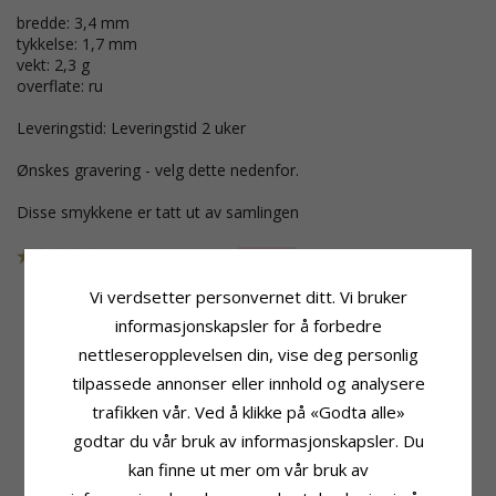
bredde: 3,4 mm
tykkelse: 1,7 mm
vekt: 2,3 g
overflate: ru
Leveringstid: Leveringstid 2 uker
Ønskes gravering - velg dette nedenfor.
Disse smykkene er tatt ut av samlingen
SKU
10816FB
UTGÅR
Vi verdsetter personvernet ditt. Vi bruker
informasjonskapsler for å forbedre
nettleseropplevelsen din, vise deg personlig
Produktinformasjon
Stein
Ringtype:
Antall:
1
tilpassede annonser eller innhold og analysere
Giftering Fra Rs Of Scandinavia
Sliping:
Briljantslipt
trafikken vår. Ved å klikke på «Godta alle»
Karat:
14
Sten:
Diamant
godtar du vår bruk av informasjonskapsler. Du
Edelmetall:
Gull
Diamantfarge:
Wesselton
Overflate:
Ru
Diamantklarhet:
SI
kan finne ut mer om vår bruk av
Karat:
0,02