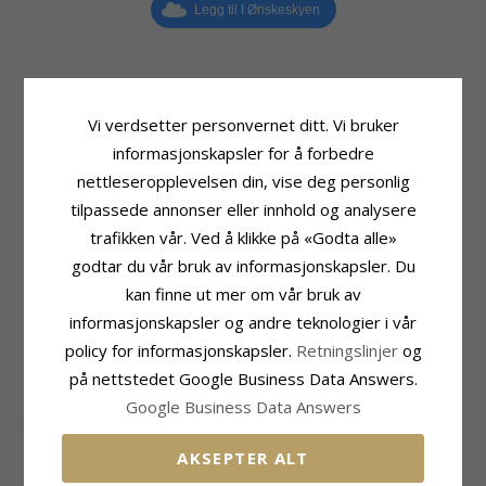
Legg til I Ønskeskyen
Produktinformasjon
Stein
Vi verdsetter personvernet ditt. Vi bruker
Form:
Gave
Antall:
1
informasjonskapsler for å forbedre
Type:
Charms
Sliping:
Fasettslipt
nettleseropplevelsen din, vise deg personlig
Edelmetall:
Sølv
Farge:
Hvit
Overflate:
Blank
Stein:
Krystall
tilpassede annonser eller innhold og analysere
Høyde Ekskl. Lås:
10,0 mm
trafikken vår. Ved å klikke på «Godta alle»
Bredde:
8,0 mm
godtar du vår bruk av informasjonskapsler. Du
kan finne ut mer om vår bruk av
KUNDER KJØPER OGSÅ
informasjonskapsler og andre teknologier i vår
SALE
30%
policy for informasjonskapsler.
Retningslinjer
og
på nettstedet Google Business Data Answers.
Google Business Data Answers
AKSEPTER ALT
Perle charm i sølv
Charms armbånd i
Zirkon charm i sølv