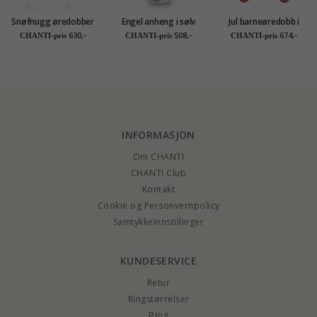
Snøfnugg øredobber
Engel anheng i sølv
Jul barneøredobb i
i sølv
og forgylt sølv
sølv - Little Ones
630,-
508,-
674,-
CHANTI-pris
CHANTI-pris
CHANTI-pris
INFORMASJON
Om CHANTI
CHANTI Club
Kontakt
Cookie og Personvernpolicy
Samtykkeinnstillinger
KUNDESERVICE
Retur
Ringstørrelser
Blog