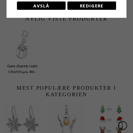
sølv x 5,4 mm
EXTRA
796,-
368,-
350,-
CHANTI-pris
CHANTI-pris
AVSLÅ
REDIGERE
NYLIG VISTE PRODUKTER
Gave charms i sølv
455,-
CHANTI-pris
MEST POPULÆRE PRODUKTER I
KATEGORIEN