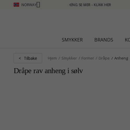
NORWAY
- KLIKK HER
SMYKKER
BRANDS
K
Tilbake
<
Hjem
Smykker
Former
Dråpe
Anheng
Dråpe rav anheng i sølv