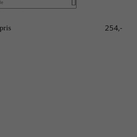
le
254,-
ris