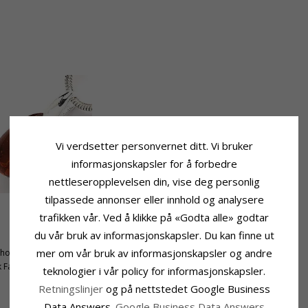
Vi verdsetter personvernet ditt. Vi bruker
informasjonskapsler for å forbedre
nettleseropplevelsen din, vise deg personlig
tilpassede annonser eller innhold og analysere
trafikken vår. Ved å klikke på «Godta alle» godtar
Fatning
du vår bruk av informasjonskapsler. Du kan finne ut
Høyde:
24,5 mm
mer om vår bruk av informasjonskapsler og andre
honslipt
Høyde Ekskl. Øsken:
18,0 mm
 Farget
Bredde:
10,8 mm
teknologier i vår policy for informasjonskapsler.
Dybde:
6,6 mm
Retningslinjer
og på nettstedet Google Business
Data Answers.
Google Business Data Answers