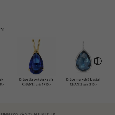
EN
isk
Dråpe blå syntetisk safir
Dråpe mørkeblå krystall
karat
anheng i 14 karat gull -
anheng i sølv - Loom
fo
8,-
1715,-
315,-
CHANTI-pris
CHANTI-pris
tion
Gold Collection
Stones
FINN OSS PÅ SOSIALE MEDIER