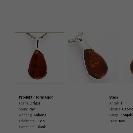
Produktinformasjon
Stein
Form:
Dråpe
Antall:
1
Stein:
Rav
Sliping:
Caboc
Anheng:
Anheng
Farge:
Konjakk
Edelmetall:
Sølv
Stein:
Rav
Overflate:
Blank