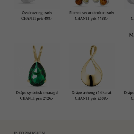
Oval rav ring i sølv
Blomst rav ørekroker i sølv
499,-
1138,-
CHANTI-pris
CHANTI-pris
C
M
Dråpe syntetisk smaragd
Dråpe anheng i 14 karat
Dråpe
anheng i 14 karat gull -
gull - Gold Collection
2126,-
2608,-
CHANTI-pris
CHANTI-pris
C
Gold Collection
INFORMASJON