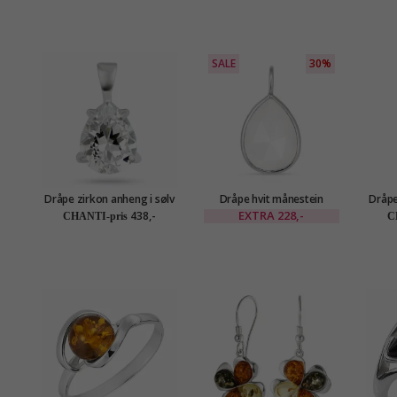
SALE
30%
Dråpe zirkon anheng i sølv
Dråpe hvit månestein
Dråpe
anheng i sølv - Loom
s
EXTRA
228,-
438,-
CHANTI-pris
C
Stones