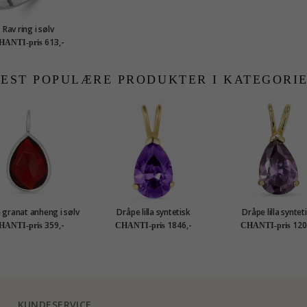
Rav ring i sølv
613,-
HANTI-pris
EST POPULÆRE PRODUKTER I KATEGORI
 granat anheng i sølv
Dråpe lilla syntetisk
Dråpe lilla syntet
- Loom Stones
ametyst anheng i 14 karat
ametyst anheng i 9 
359,-
1846,-
120
HANTI-pris
CHANTI-pris
CHANTI-pris
gull - Gold Collection
gull - Gold Collec
KUNDESERVICE