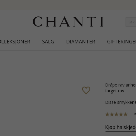
NEW COLLECTION | AURA
OLLEKSJONER
SALG
DIAMANTER
GIFTERINGE
dråpe rav anheng i sølv med blank overflate og 1 cabochonslipte konjakk
farget rav.
Disse smykkene
Kjøp halskjede