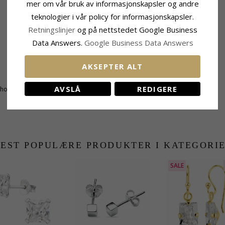
mer om vår bruk av informasjonskapsler og andre
teknologier i vår policy for informasjonskapsler.
Retningslinjer
og på nettstedet Google Business
Data Answers.
Google Business Data Answers
AKSEPTER ALT
Størrelse
Høyde Inkl. Krok:
29,0 mm
AVSLÅ
REDIGERE
honslipt
Bredde:
12,0 mm
EST POPULÆRE PRODUKTER I KATEGORI
SALE