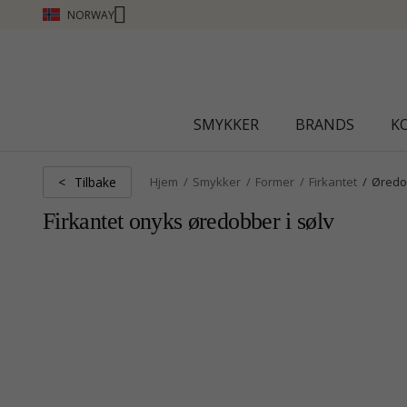
NORWAY
CHANTI CLUB - TJEN POENG SE MER - KLIKK H
SMYKKER
BRANDS
K
Tilbake
<
Hjem
Smykker
Former
Firkantet
Øredo
Firkantet onyks øredobber i sølv