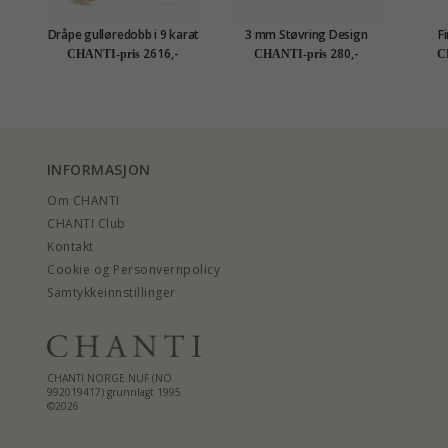
Dråpe gulløredobb i 9 karat
3 mm Støvring Design
F
gull med zirkon - Gold
øredobber i sølv svart
2616,-
280,-
CHANTI-pris
CHANTI-pris
C
Collection
zirkon
INFORMASJON
Om CHANTI
CHANTI Club
Kontakt
Cookie og Personvernpolicy
Samtykkeinnstillinger
CHANTI NORGE NUF (NO
992019417) grunnlagt 1995
©2026