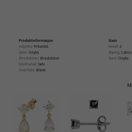
Produktinformasjon
Stein
Adjektiv:
Firkantet
Antall:
2
Stein:
Onyks
Sliping:
Caboc
Øredobber:
Øredobber
Stein:
Onyks
Edelmetall:
Sølv
Overflate:
Blank
M