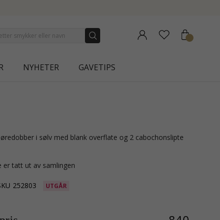
NEW COLLECTION | AURA
R
NYHETER
GAVETIPS
 er tatt ut av samlingen
SKU
252803
UTGÅR
840,-