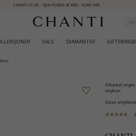
ER
OLLEKSJONER
SALG
DIAMANTER
GIFTERINGE
bber
firkantet onyks øredobber i sølv med blank overflate og 2 cabochonslipte
onykser.
Disse smykkene