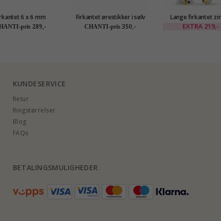
irkantet 6 x 6 mm
Firkantet ørestikker i sølv
Lange firkantet zi
øredobber i sølv
øredobber i forgylt
EXTRA
219,-
289,-
350,-
HANTI-pris
CHANTI-pris
KUNDESERVICE
Retur
Ringstørrelser
Blog
FAQs
BETALINGSMULIGHEDER