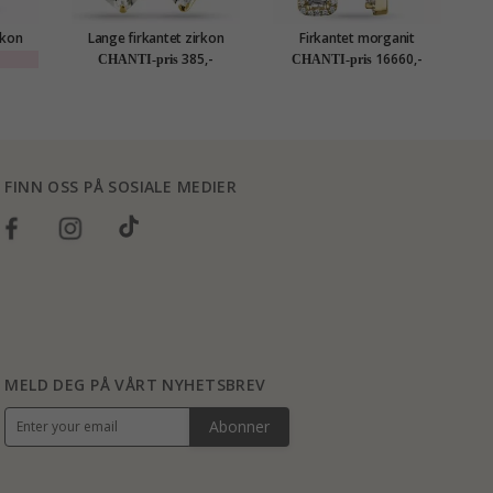
rkon
Lange firkantet zirkon
Firkantet morganit
 sølv
øredobber i forgylt sølv
diamantøredobb i 14 karat
385,-
16660,-
CHANTI-pris
CHANTI-pris
gull med morganit og
diamant
FINN OSS PÅ SOSIALE MEDIER
MELD DEG PÅ VÅRT NYHETSBREV
Abonner