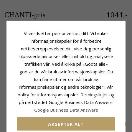
1041,-
CHANTI-pris
Vi verdsetter personvernet ditt. Vi bruker
informasjonskapsler for å forbedre
Produktinformasjon
Størrelse
Merke:
Scrouples
Høyde:
20,5 mm
nettleseropplevelsen din, vise deg personlig
Form:
Engel
Bredde:
18,5 mm
tilpassede annonser eller innhold og analysere
Type:
Anheng Med Halskjede
Leveringstid
trafikken vår. Ved å klikke på «Godta alle»
Edelmetall:
Sølv
Leveringstid:
Ca. 5-10 Hverdager
godtar du vår bruk av informasjonskapsler. Du
Overflate:
Blank
kan finne ut mer om vår bruk av
MEST POPULÆRE PRODUKTER I
informasjonskapsler og andre teknologier i vår
KATEGORIEN
policy for informasjonskapsler.
Retningslinjer
og
på nettstedet Google Business Data Answers.
Google Business Data Answers
AKSEPTER ALT