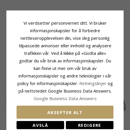
Produktinformasjon
Leveringstid
Merke:
RS Of Scandinavia
Leveringstid:
10 Virkedager
Vi verdsetter personvernet ditt. Vi bruker
Adjektiv:
20 cm x 3,5 mm
informasjonskapsler for å forbedre
Materiale:
Sølv
nettleseropplevelsen din, vise deg personlig
Type:
Armbånd
Edelmetall:
Sølv
tilpassede annonser eller innhold og analysere
Overflate:
Blank
trafikken vår. Ved å klikke på «Godta alle»
godtar du vår bruk av informasjonskapsler. Du
MEST POPULÆRE PRODUKTER I
kan finne ut mer om vår bruk av
KATEGORIEN
informasjonskapsler og andre teknologier i vår
policy for informasjonskapsler.
Retningslinjer
og
på nettstedet Google Business Data Answers.
Google Business Data Answers
AKSEPTER ALT
Bnh anker facet
Bnh anker facet
Bnh anker facet
armbånd i sølv 21 cm
armbånd i forgylt
armbånd i sølv 21 cm
8225,-
2363,-
2196,-
AVSLÅ
REDIGERE
CHANTI-pris
CHANTI-pris
CHANTI-pris
x 9,0 mm
sølv 21 cm x 4,0 mm
x 4,5 mm