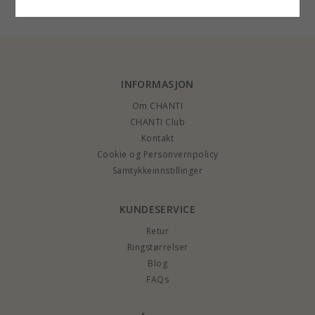
INFORMASJON
Om CHANTI
CHANTI Club
Kontakt
Cookie og Personvernpolicy
Samtykkeinnstillinger
KUNDESERVICE
Retur
Ringstørrelser
Blog
FAQs