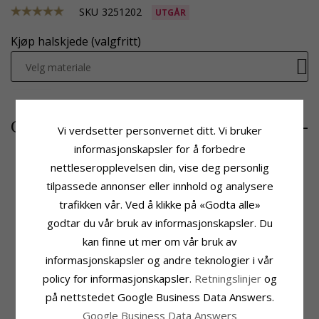
SKU
3251202
UTGÅR
Kjøp halskjede (valgfritt)
Velg materiale
306,-
CHANTI-pris
Vi verdsetter personvernet ditt. Vi bruker
informasjonskapsler for å forbedre
nettleseropplevelsen din, vise deg personlig
tilpassede annonser eller innhold og analysere
Produktinformasjon
Fatning
trafikken vår. Ved å klikke på «Godta alle»
Form:
Delfin
Høyde:
23,3 mm
Anheng:
Anheng
Høyde Ekskl. Øsken:
19,5 mm
godtar du vår bruk av informasjonskapsler. Du
Edelmetall:
Forgylt Sølv
Bredde:
10,9
kan finne ut mer om vår bruk av
Overflate:
Blank
Leveringstid
informasjonskapsler og andre teknologier i vår
Leveringstid:
Ca. 5-10 Hverdager
policy for informasjonskapsler.
Retningslinjer
og
på nettstedet Google Business Data Answers.
MEST POPULÆRE PRODUKTER I
Google Business Data Answers