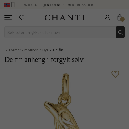
CHANTI CLUB - TJEN POENG SE MER - KLIKK HER
NEW COLLECTI
Former / motiver
Dyr
Delfin
Delfin anheng i forgylt sølv