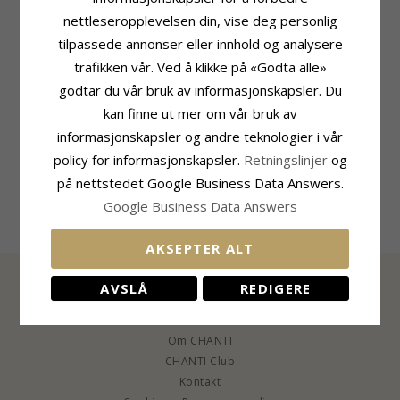
nettleseropplevelsen din, vise deg personlig
tilpassede annonser eller innhold og analysere
Produktinformasjon
Leveringstid
trafikken vår. Ved å klikke på «Godta alle»
Merke:
RS Of Scandinavia
Leveringstid:
10 Virkedager
godtar du vår bruk av informasjonskapsler. Du
Type:
Mansjettknapper
kan finne ut mer om vår bruk av
Edelmetall:
Sølv
informasjonskapsler og andre teknologier i vår
Overflate:
Ru Og Blank
Edelmetall:
14 Karat Gull
policy for informasjonskapsler.
Retningslinjer
og
Overflate:
Blank
på nettstedet Google Business Data Answers.
Overflate:
Ru Og Blank
Google Business Data Answers
AKSEPTER ALT
AVSLÅ
REDIGERE
INFORMASJON
Om CHANTI
CHANTI Club
Kontakt