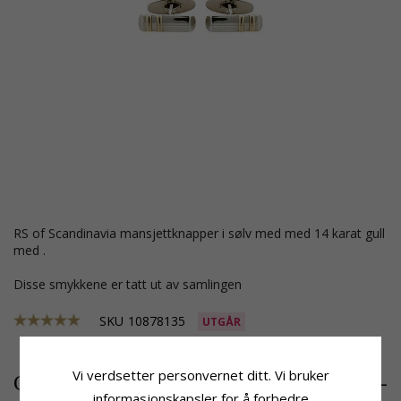
RS of Scandinavia mansjettknapper i sølv med med 14 karat gull
med .
Disse smykkene er tatt ut av samlingen
SKU
10878135
UTGÅR
Vi verdsetter personvernet ditt. Vi bruker
5163,-
CHANTI-pris
informasjonskapsler for å forbedre