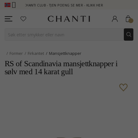
CHANTI CLUB - TJEN POENG SE MER - KLIKK HER
NEW COL
Former
Firkantet
Mansjettknapper
RS of Scandinavia mansjettknapper i
sølv med 14 karat gull