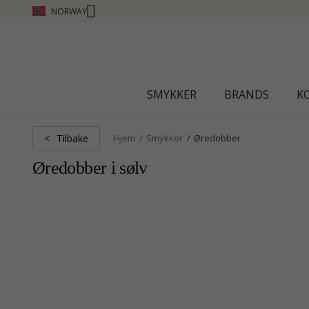
NORWAY
CHANTI CLUB - TJEN POENG SE MER - KLIKK HER
SMYKKER
BRANDS
K
Tilbake
<
Hjem
Smykker
Øredobber
Øredobber i sølv