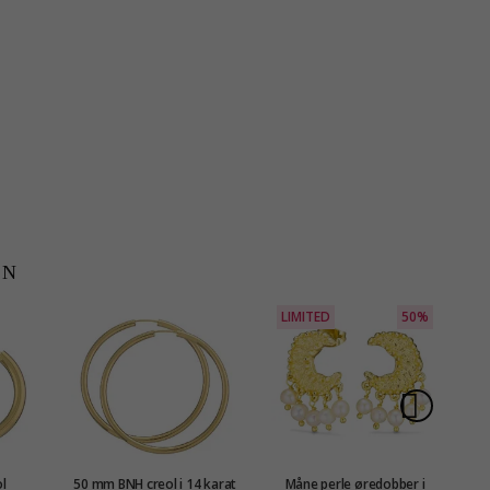
EN
LIMITED
50%
l
50 mm BNH creol i 14 karat
Måne perle øredobber i
Ø