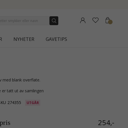
NEW COLLECTION | AURA
R
NYHETER
GAVETIPS
lv med blank overflate.
 er tatt ut av samlingen
SKU
274355
UTGÅR
254,-
ris