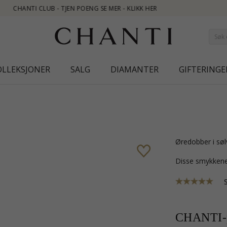
OLLEKSJONER
SALG
DIAMANTER
GIFTERINGE
øredobber i sø
Disse smykkene
CHANTI-p