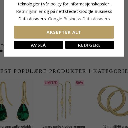
teknologier i vår policy for informasjonskapsler.
Retningslinjer
og på nettstedet Google Business
Data Answers.
Google Business Data Answers
AKSEPTER ALT
Leveringstid
AVSLÅ
REDIGERE
mm
Leveringstid:
Ca. 5-10 Hverdager
mm
EST POPULÆRE PRODUKTER I KATEGORI
LIMITED
50%
 grønn gulløredobb i
Lange perle kjedeøreringer
15 mm BNH creo