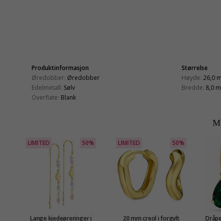
Produktinformasjon
Størrelse
Øredobber:
Øredobber
Høyde:
26,0 
Edelmetall:
Sølv
Bredde:
8,0 
Overflate:
Blank
M
LIMITED
50%
LIMITED
50%
Lange kjedeøreringer i
20 mm creol i forgylt
Dråpe