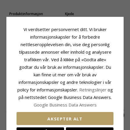
Produktinformasjon
Kjede
Farge:
Grønn
Kjede:
Armbånd
Stein:
Peridot
Edelmetall:
Sølv
Vi verdsetter personvernet ditt. Vi bruker
Type:
Armbånd
Lengde:
20 cm
informasjonskapsler for å forbedre
Stein
Leveringstid
nettleseropplevelsen din, vise deg personlig
Antall:
6
Leveringstid:
Ca. 5-10 Hverdager
tilpassede annonser eller innhold og analysere
Sliping:
Cabochonslipt
Farge:
Grønn
trafikken vår. Ved å klikke på «Godta alle»
Stein:
Peridot
godtar du vår bruk av informasjonskapsler. Du
kan finne ut mer om vår bruk av
MEST POPULÆRE PRODUKTER I
informasjonskapsler og andre teknologier i vår
KATEGORIEN
policy for informasjonskapsler.
Retningslinjer
og
SALE
15%
på nettstedet Google Business Data Answers.
Google Business Data Answers
AKSEPTER ALT