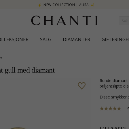
NEW COLLECTION | AURA
OLLEKSJONER
SALG
DIAMANTER
GIFTERINGE
er
at gull med diamant
runde diamant solitaireørepynt i 14 karat gull med blank overflate og 2
briljantslipte d
Disse smykkene