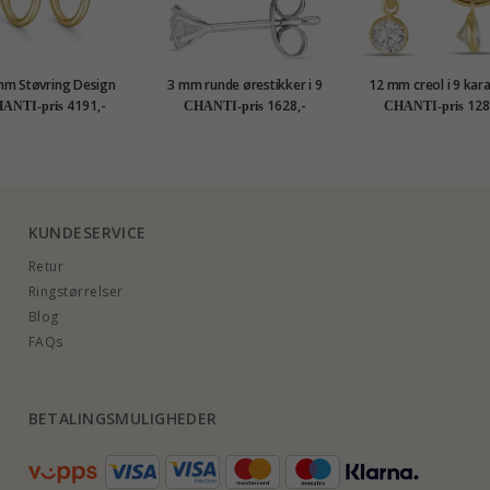
mm Støvring Design
3 mm runde ørestikker i 9
12 mm creol i 9 kara
eol i 14 karat gull
karat hvitt gull med zirkon
med zirkon - Go
4191,-
1628,-
128
ANTI-pris
CHANTI-pris
CHANTI-pris
Collection
KUNDESERVICE
Retur
Ringstørrelser
Blog
FAQs
BETALINGSMULIGHEDER