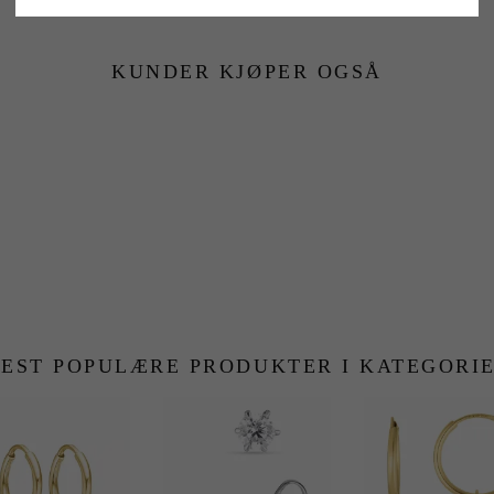
KUNDER KJØPER OGSÅ
EST POPULÆRE PRODUKTER I KATEGORI