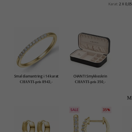
Karat:
2 X 0,05
Smal diamantring i 14 karat
CHANTI Smykkeskrin
gull 0,099 ct
smykkeskrin i kunstskinn
8943,-
350,-
CHANTI-pris
CHANTI-pris
M
SALE
35%