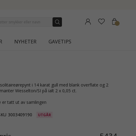
R
NYHETER
GAVETIPS
iamanter Wesselton/SI på ialt 2 x 0,05 ct.
 er tatt ut av samlingen
SKU
3003409190
UTGÅR
5434,-