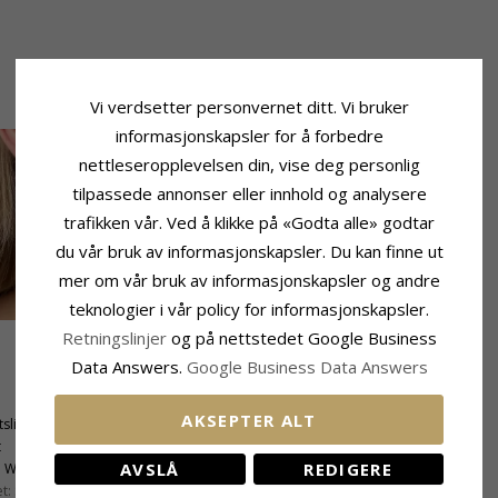
Vi verdsetter personvernet ditt. Vi bruker
informasjonskapsler for å forbedre
nettleseropplevelsen din, vise deg personlig
tilpassede annonser eller innhold og analysere
trafikken vår. Ved å klikke på «Godta alle» godtar
du vår bruk av informasjonskapsler. Du kan finne ut
mer om vår bruk av informasjonskapsler og andre
teknologier i vår policy for informasjonskapsler.
Retningslinjer
og på nettstedet Google Business
Data Answers.
Google Business Data Answers
Størrelse
Diameter:
3,3 mm
AKSEPTER ALT
tslipt
Dybde:
2,2 mm
t
AVSLÅ
REDIGERE
:
Wesselton
t:
SI