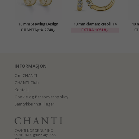
10 mm Støvring Design
13 mm diamant creol i 14
10 
creol i 8 karat
karat gull med diamant
cr
EXTRA
10518,-
2748,-
CHANTI-pris
CH
INFORMASJON
Om CHANTI
CHANTI Club
Kontakt
Cookie og Personvernpolicy
Samtykkeinnstillinger
CHANTI NORGE NUF (NO
992019417) grunnlagt 1995