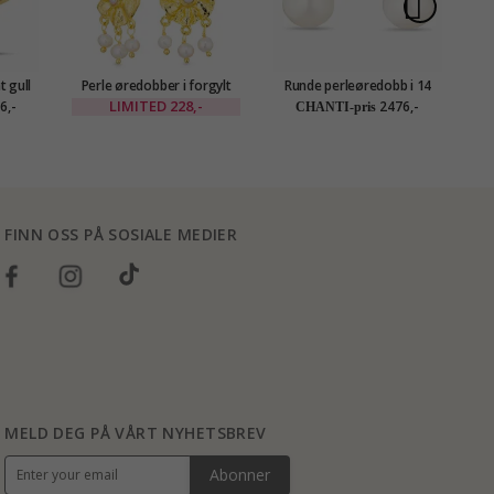
t gull
Perle øredobber i forgylt
Runde perleøredobb i 14
ld
messing - Eliné
karat gull med zirkon -
LIMITED
228,-
6,-
2476,-
CHANTI-pris
Gold Collection
FINN OSS PÅ SOSIALE MEDIER
MELD DEG PÅ VÅRT NYHETSBREV
Abonner