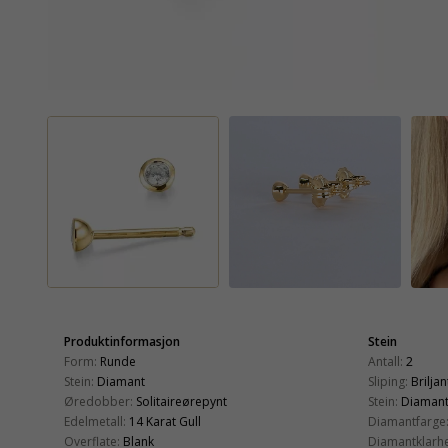
Produktinformasjon
Stein
Form:
Runde
Antall:
2
Stein:
Diamant
Sliping:
Briljan
Øredobber:
Solitaireørepynt
Stein:
Diaman
Edelmetall:
14 Karat Gull
Diamantfarge
Overflate:
Blank
Diamantklarhe