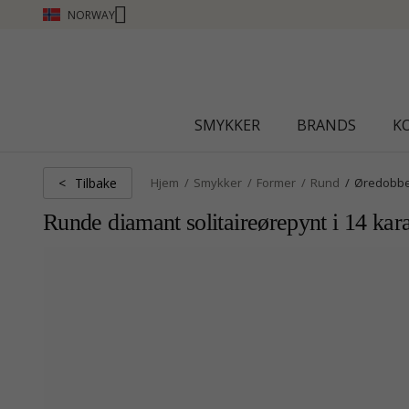
NORWAY
SMYKKER
BRANDS
K
Tilbake
<
Hjem
Smykker
Former
Rund
Øredobb
Runde diamant solitaireørepynt i 14 kar