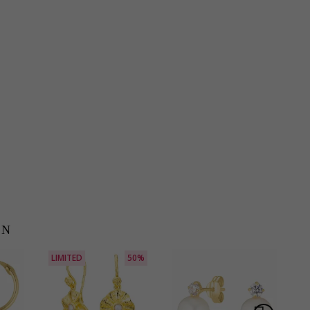
EN
LIMITED
50%