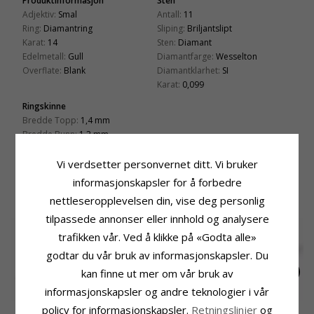
Produktinformasjon
Sten
Adjektiv:
Smal
Antall:
11
Ring:
Diamantring
Sliping:
Briljantslipt
Karat:
14
Sten:
Diamant
Edelmetall:
Gull
Diamantfarge:
Wesselton
Overflate:
Blank
Diamantklarhet:
SI
Karat:
0,099
Ringskinne
Bredde Topp:
1,4 mm
Bredde Bunn:
1,2 mm
Tykkelse Topp:
1,5 mm
Tykkelse Bunn:
1,3 mm
Vi verdsetter personvernet ditt. Vi bruker
informasjonskapsler for å forbedre
BESLEKTEDE PRODUKTER
nettleseropplevelsen din, vise deg personlig
tilpassede annonser eller innhold og analysere
trafikken vår. Ved å klikke på «Godta alle»
godtar du vår bruk av informasjonskapsler. Du
kan finne ut mer om vår bruk av
informasjonskapsler og andre teknologier i vår
policy for informasjonskapsler.
Retningslinjer
og
Elegant rosa safir
Safir diamantring i 14
Diamantring i 14