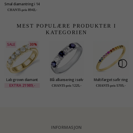
Smal diamantring i 14
karat gull 0,099 ct
8943,-
CHANTI-pris
MEST POPULÆRE PRODUKTER I
KATEGORIEN
SALE
30%
Lab grown diamant
Blå alliansering i sølv
Multifarget safir ring
alliansering i 14 karat
i 9 karat gull
EXTRA
21989,-
1225,-
5705,-
CHANTI-pris
CHANTI-pris
gull 5 x 0,20 ct
INFORMASJON