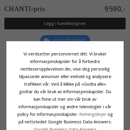
9590,-
CHANTI-pris
Legg i handlevognen
Legg til I Ønskeskyen
Vi verdsetter personvernet ditt. Vi bruker
informasjonskapsler for å forbedre
nettleseropplevelsen din, vise deg personlig
Produktinformasjon
Størrelse
Kjedetype:
Trådtykkelse:
0,4 mm
tilpassede annonser eller innhold og analysere
BNH Anker Rund Halskjede
Bredde:
1,5 mm
trafikken vår. Ved å klikke på «Godta alle»
Edelmetall:
14 Karat Hvitt Gull
Lengde:
42 cm
godtar du vår bruk av informasjonskapsler. Du
Overflate:
Rund
Vekt:
3,0 G
kan finne ut mer om vår bruk av
Leveringstid
informasjonskapsler og andre teknologier i vår
Leveringstid:
Ca. 5-10 Hverdager
policy for informasjonskapsler.
Retningslinjer
og
BESLEKTEDE PRODUKTER
på nettstedet Google Business Data Answers.
Google Business Data Answers