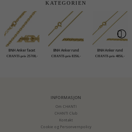
KATEGORIEN
BNH Anker facet
BNH Anker rund
BNH Anker rund
halskjede i 8 karat 45
halskjede i 14 karat
halskjede i 14 karat
25708,-
8356,-
4856,-
CHANTI-pris
CHANTI-pris
CHANTI-pris
cm x 3,1 mm
gull 50 cm x 1,5 mm
gull 40 - 42 cm x 1,2
mm
INFORMASJON
Om CHANTI
CHANTI Club
Kontakt
Cookie og Personvernpolicy