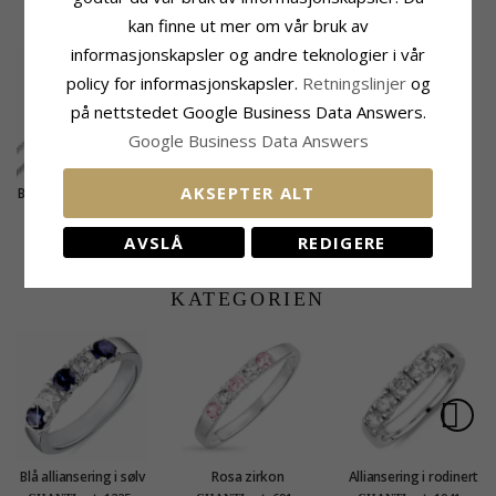
KUNDER KJØPER OGSÅ
kan finne ut mer om vår bruk av
informasjonskapsler og andre teknologier i vår
policy for informasjonskapsler.
Retningslinjer
og
på nettstedet Google Business Data Answers.
Google Business Data Answers
AKSEPTER ALT
Bnh panserhalskjede i
sølv 50 cm x 4,0 mm
2651,-
CHANTI-pris
AVSLÅ
REDIGERE
MEST POPULÆRE PRODUKTER I
KATEGORIEN
Blå alliansering i sølv
Rosa zirkon
Alliansering i rodinert
alliansering i sølv
sølv