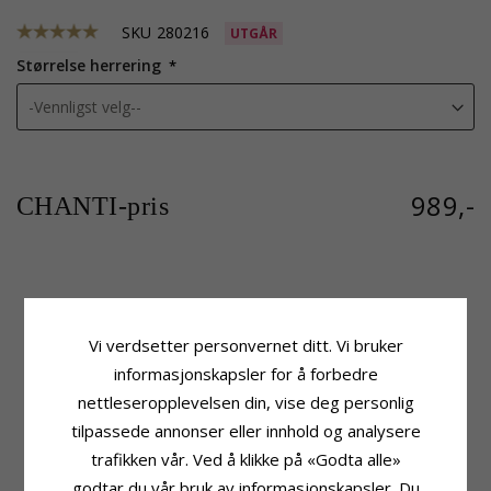
SKU
280216
UTGÅR
Størrelse herrering
989,-
CHANTI-pris
Produktinformasjon
Ringskinne
Adjektiv:
Elegant
Bredde Topp:
6,0 mm
Vi verdsetter personvernet ditt. Vi bruker
Ring:
Herrering
Bredde Bunn:
6,0 mm
informasjonskapsler for å forbedre
Edelmetall:
Rodinert Sølv
Tykkelse Topp:
1,8 mm
Overflate:
Blank Og Børstet
Tykkelse Bunn:
1,8 mm
nettleseropplevelsen din, vise deg personlig
tilpassede annonser eller innhold og analysere
Leveringstid
Str. På Lager:
Ca. 5-10 Hverdager
trafikken vår. Ved å klikke på «Godta alle»
godtar du vår bruk av informasjonskapsler. Du