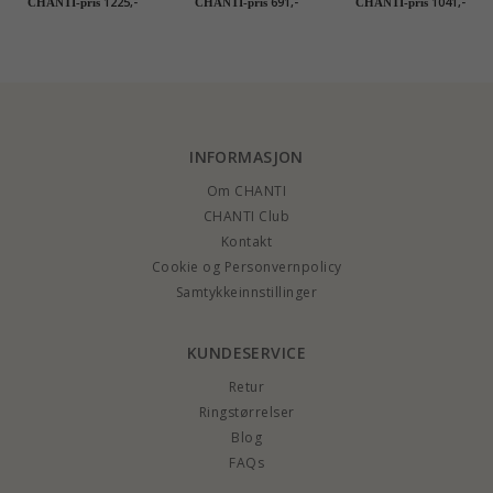
1225,-
691,-
1041,-
CHANTI-pris
CHANTI-pris
CHANTI-pris
INFORMASJON
Om CHANTI
CHANTI Club
Kontakt
Cookie og Personvernpolicy
Samtykkeinnstillinger
KUNDESERVICE
Retur
Ringstørrelser
Blog
FAQs