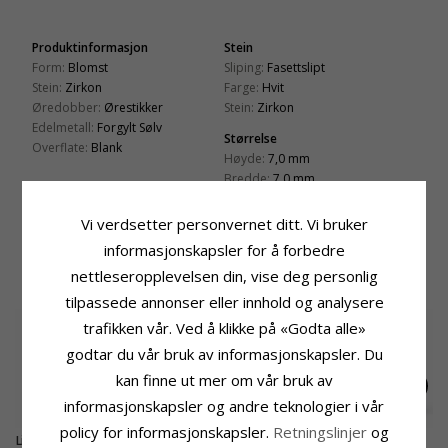
Produktinformasjon
Stein
Form:
Blomst
Sliping:
Fasettslipt
Stein:
Zirkon
Farge:
Hvit
Øredobber:
Ørestikker
Stein:
Zirkon
Edelmetall:
Forgylt Sølv
Størrelse
Overflate:
Blank
Høyde:
7,0 mm
Bredde:
7,0 mm
Leveringstid
Vi verdsetter personvernet ditt. Vi bruker
Leveringstid:
Ca. 5-10 Hverdager
informasjonskapsler for å forbedre
nettleseropplevelsen din, vise deg personlig
KUNDER KJØPER OGSÅ
tilpassede annonser eller innhold og analysere
SALE
70%
trafikken vår. Ved å klikke på «Godta alle»
godtar du vår bruk av informasjonskapsler. Du
kan finne ut mer om vår bruk av
informasjonskapsler og andre teknologier i vår
policy for informasjonskapsler.
Retningslinjer
og
Liten Aagaard blomst
Zirkon ring i rodinert
12 mm panda creol