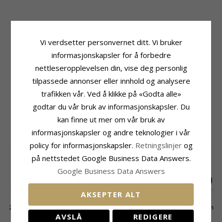
Produktinformasjon
Stein
Adjektiv:
Ekte
Antall:
2
Vi verdsetter personvernet ditt. Vi bruker
Øredobber:
Solitaireørepynt
Sliping:
Fasettslipt
informasjonskapsler for å forbedre
Edelmetall:
9 Karat Gull
Farge:
Hvit
Overflate:
Blank
Stein:
Zirkon
nettleseropplevelsen din, vise deg personlig
tilpassede annonser eller innhold og analysere
Størrelse
Leveringstid
Diameter:
7,0 mm
Leveringstid:
Ca. 5-10 Hverdager
trafikken vår. Ved å klikke på «Godta alle»
godtar du vår bruk av informasjonskapsler. Du
MEST POPULÆRE PRODUKTER I
kan finne ut mer om vår bruk av
KATEGORIEN
informasjonskapsler og andre teknologier i vår
policy for informasjonskapsler.
Retningslinjer
og
på nettstedet Google Business Data Answers.
Google Business Data Answers
AKSEPTER ALT
2 x 0,10 ct lab grown
2 x 0,40 ct lab grown
2 x 0,20 ct lab grown
diamant
diamant ørestikker i
diamant
AVSLÅ
REDIGERE
5049,-
13108,-
6143,-
CHANTI-pris
CHANTI-pris
CHANTI-pris