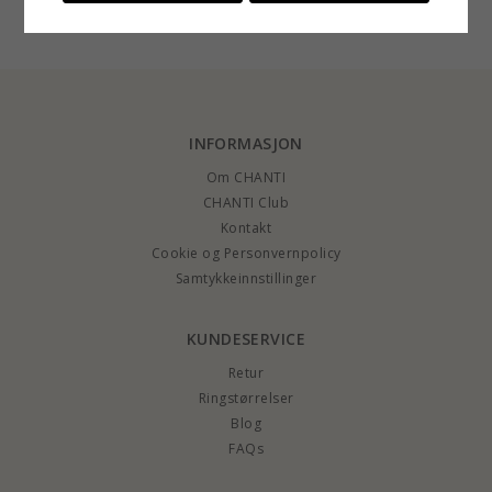
solitaireørepynt i 9
14 karat hvitt gull
solitaireørepynt i 9
karat hvitt gull med
med lab grown
karat hvitt gull med
lab grown diamant
diamant
lab grown diamant
INFORMASJON
Om CHANTI
CHANTI Club
Kontakt
Cookie og Personvernpolicy
Samtykkeinnstillinger
KUNDESERVICE
Retur
Ringstørrelser
Blog
FAQs