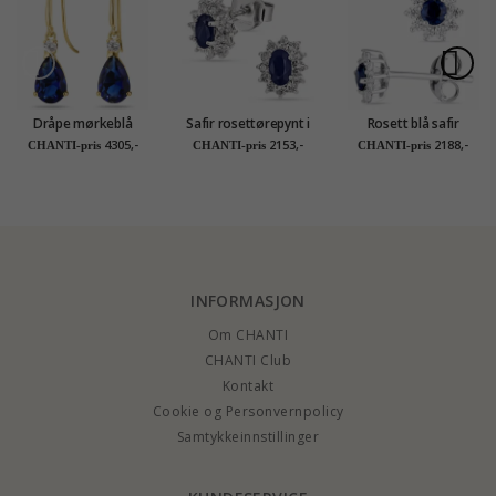
Dråpe mørkeblå
Safir rosettørepynt i
Rosett blå safir
gulløredobb i 14
rodinert sølv
ørestikker i sølv
4305,-
2153,-
2188,-
CHANTI-pris
CHANTI-pris
CHANTI-pris
karat gull med
syntetisk safir og
zirkon - Gold
Collection
INFORMASJON
Om CHANTI
CHANTI Club
Kontakt
Cookie og Personvernpolicy
Samtykkeinnstillinger