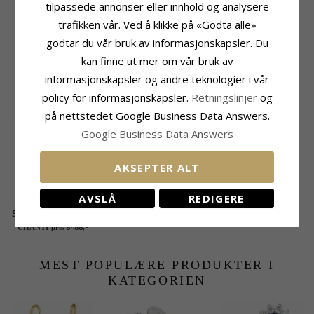
Antall:
2
Høyde:
12,4 mm
tilpassede annonser eller innhold og analysere
Sliping:
Fasettslipt
Bredde:
5,4 mm
trafikken vår. Ved å klikke på «Godta alle»
Farge:
Blå
Dybde:
2,4 mm
godtar du vår bruk av informasjonskapsler. Du
Stein:
Safir
Leveringstid
Karat:
0,32
kan finne ut mer om vår bruk av
Leveringstid:
Ca. 5-10 Hverdager
informasjonskapsler og andre teknologier i vår
policy for informasjonskapsler.
Retningslinjer
og
KUNDER KJØPER OGSÅ
på nettstedet Google Business Data Answers.
Google Business Data Answers
AKSEPTER ALT
AVSLÅ
REDIGERE
Safir diamantanheng
i 14 karat gull 0,04 ct
8488,-
CHANTI-pris
0,34 ct
MEST POPULÆRE PRODUKTER I
KATEGORIEN