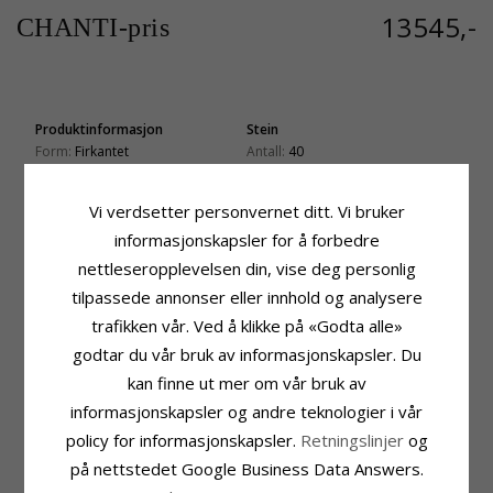
13545,-
CHANTI-pris
Produktinformasjon
Stein
Form:
Firkantet
Antall:
40
Farge:
Grønn
Sliping:
Briljantslipt
Stein:
Ametyst
Stein:
Diamant
Vi verdsetter personvernet ditt. Vi bruker
Øredobber:
Diamantøredobb
Diamantfarge:
Wesselton
informasjonskapsler for å forbedre
Edelmetall:
14 Karat Hvitt Gull
Diamantklarhet:
SI
Overflate:
Blank
Karat:
0,20
nettleseropplevelsen din, vise deg personlig
tilpassede annonser eller innhold og analysere
Stein
Størrelse
Antall:
2
Høyde Inkl. Krok:
22,7 mm
trafikken vår. Ved å klikke på «Godta alle»
Sliping:
Fasettslipt
Høyde:
8,2 mm
godtar du vår bruk av informasjonskapsler. Du
Farge:
Grønn
Bredde:
8,2 mm
kan finne ut mer om vår bruk av
Stein:
Ametyst
Dybde:
5,8 mm
informasjonskapsler og andre teknologier i vår
Leveringstid
policy for informasjonskapsler.
Retningslinjer
og
Leveringstid:
Ca. 5-10 Hverdager
på nettstedet Google Business Data Answers.