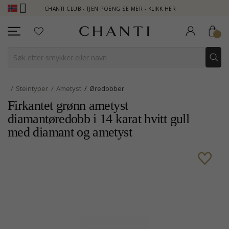
CHANTI CLUB - TJEN POENG SE MER - KLIKK HER
NEW CO
Steintyper
Ametyst
Øredobber
Firkantet grønn ametyst
diamantøredobb i 14 karat hvitt gull
med diamant og ametyst