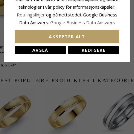
teknologier i vår policy for informasjonskapsler.
Retningslinjer
og på nettstedet Google Business
Data Answers.
Google Business Data Answers
AKSEPTER ALT
mm
AVSLÅ
REDIGERE
 mm
Ca. 5 Uker
EST POPULÆRE PRODUKTER I KATEGORI