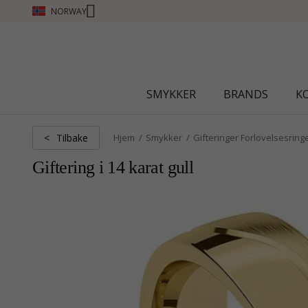
NORWAY
CHANTI CLUB - TJEN POENG SE MER - KLIKK HER
SMYKKER
BRANDS
K
Tilbake
<
Hjem
Smykker
Gifteringer Forlovelsesring
Giftering i 14 karat gull