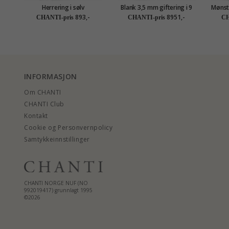
Herrering i sølv
Blank 3,5 mm giftering i 9
Mønstr
karat hvitt gull
893,-
8951,-
CHANTI-pris
CHANTI-pris
CH
INFORMASJON
Om CHANTI
CHANTI Club
Kontakt
Cookie og Personvernpolicy
Samtykkeinnstillinger
CHANTI NORGE NUF (NO
992019417) grunnlagt 1995
©2026