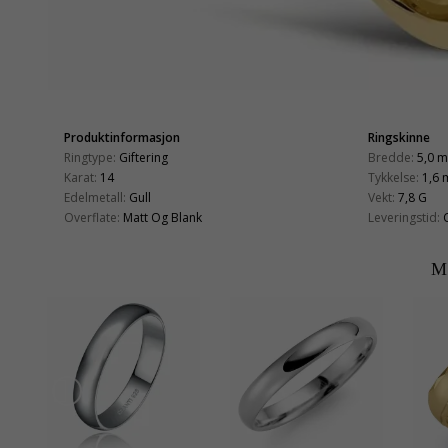
Produktinformasjon
Ringskinne
Ringtype:
Giftering
Bredde:
5,0 
Karat:
14
Tykkelse:
1,6
Edelmetall:
Gull
Vekt:
7,8 G
Overflate:
Matt Og Blank
Leveringstid:
M