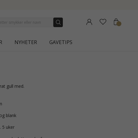
NEW COLLECTION | AURA
R
NYHETER
GAVETIPS
arat gull med.
m
 og blank
. 5 uker