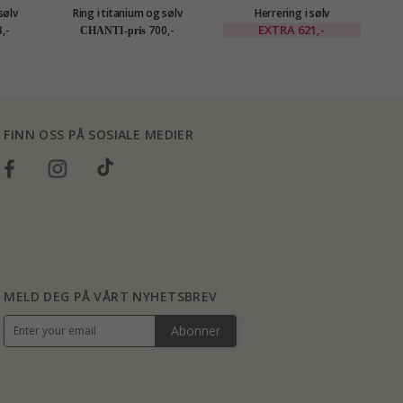
sølv
Ring i titanium og sølv
Herrering i sølv
H
EXTRA
621,-
,-
700,-
CHANTI-pris
FINN OSS PÅ SOSIALE MEDIER
MELD DEG PÅ VÅRT NYHETSBREV
Abonner