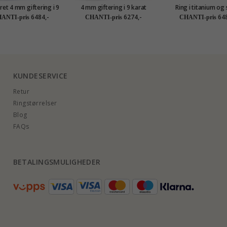
et 4 mm giftering i 9
4 mm giftering i 9 karat
Ring i titanium og 
karat gull
gull
6484,-
6274,-
648
ANTI-pris
CHANTI-pris
CHANTI-pris
KUNDESERVICE
Retur
Ringstørrelser
Blog
FAQs
BETALINGSMULIGHEDER