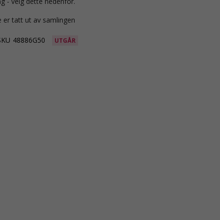
g - velg dette nedenfor.
 er tatt ut av samlingen
SKU
48886G50
UTGÅR