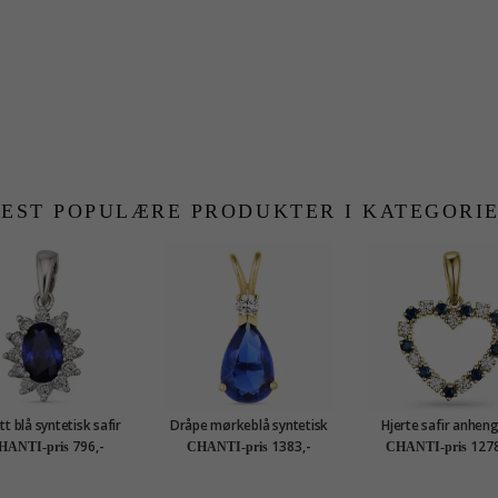
EST POPULÆRE PRODUKTER I KATEGORI
t blå syntetisk safir
Dråpe mørkeblå syntetisk
Hjerte safir anheng
eng i rodinert sølv
safir anheng i 9 karat gull -
karat gull 0,20 ct 0,
796,-
1383,-
1278
HANTI-pris
CHANTI-pris
CHANTI-pris
Gold Collection