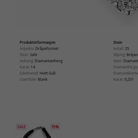
Produktinformasjon
Stein
Adjektiv:
Dråpeformet
Antall:
25
Stein:
Safir
Sliping:
Briljan
Anheng:
Diamantanheng
Stein:
Diaman
Karat:
14
Diamantfarge
Edelmetall:
Hvitt Gull
Diamantklarhe
Overflate:
Blank
Karat:
0,251
SALE
75%