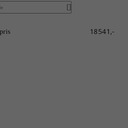
le
18541,-
ris