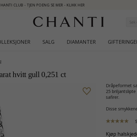
OLLEKSJONER
SALG
DIAMANTER
GIFTERINGE
g
at hvitt gull 0,251 ct
dråpeformet safir diamantanheng i 14 karat hvitt gull med blank overflate og
25 briljantslip
safirer.
Disse smykkene
Kjøp halskjede