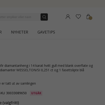
NEW COLLECTION | AURA
R
NYHETER
GAVETIPS
te diamanter WESSELTON/SI 0,251 ct og 1 fasettslipte blå
 er tatt ut av samlingen
SKU
30033089650
UTGÅR
 (valgfritt)