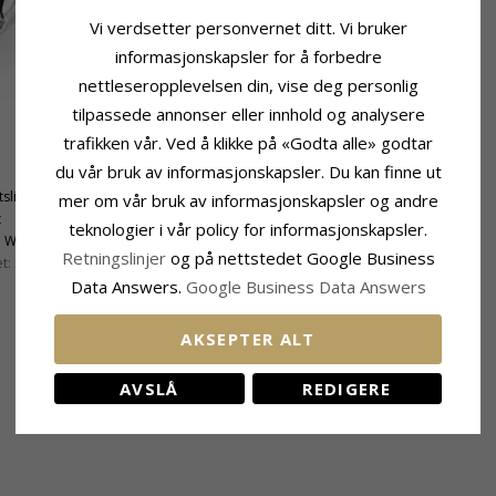
Vi verdsetter personvernet ditt. Vi bruker
informasjonskapsler for å forbedre
nettleseropplevelsen din, vise deg personlig
tilpassede annonser eller innhold og analysere
trafikken vår. Ved å klikke på «Godta alle» godtar
Stein
du vår bruk av informasjonskapsler. Du kan finne ut
Antall:
1
tslipt
Sliping:
Fasettslipt
mer om vår bruk av informasjonskapsler og andre
t
Farge:
Blå
teknologier i vår policy for informasjonskapsler.
:
Wesselton
Stein:
Safir
Retningslinjer
og på nettstedet Google Business
t:
SI
Data Answers.
Google Business Data Answers
Passer Til Gullkjede Med Bredde
Slange Maks:
1,8 mm
AKSEPTER ALT
Venezia Max:
1,8 mm
AVSLÅ
REDIGERE
KUNDER KJØPER OGSÅ