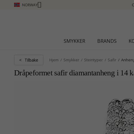
NORWAY
CHANTI CLUB - TJEN POENG SE MER - KLIKK HER
SMYKKER
BRANDS
K
Tilbake
<
Hjem
Smykker
Steintyper
Safir
Anhen
Dråpeformet safir diamantanheng i 14 kar