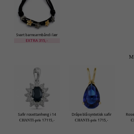
Svart barnearmbånd i lær
med blomsteranheng i sølv
EXTRA
315,-
og forgylt sølv
M
Safir rosettanheng i 14
Dråpe blå syntetisk safir
Roset
karat hvitt gull 0,26 ct 0,65
anheng i 14 karat gull -
anh
17115,-
1715,-
CHANTI-pris
CHANTI-pris
C
ct
Gold Collection