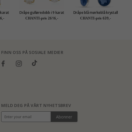
 karat
Dråpe gulløredobb i 9 karat
Dråpe blå mørkeblå krystall
Gold
gull med zirkon - Gold
øredobber i sølv - Loom
ø
6,-
2616,-
639,-
CHANTI-pris
CHANTI-pris
Collection
Stones
FINN OSS PÅ SOSIALE MEDIER
MELD DEG PÅ VÅRT NYHETSBREV
Abonner