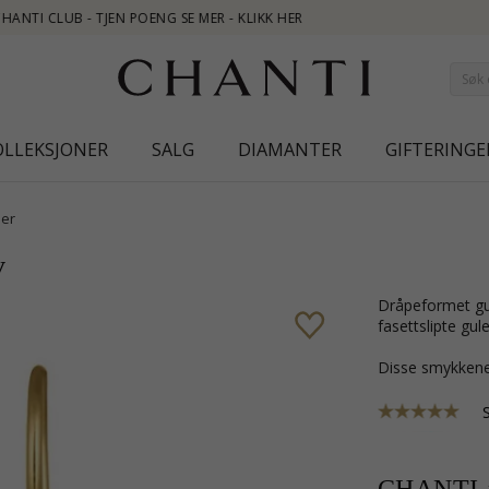
OLLEKSJONER
SALG
DIAMANTER
GIFTERINGE
er
v
dråpeformet gul øredobber i forgylt sølv med sandblåst overflate og 2
fasettslipte gul
Disse smykkene