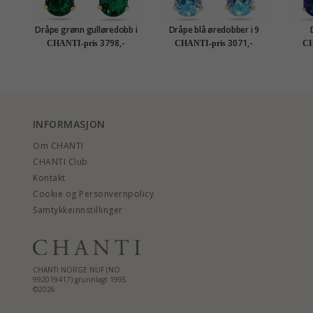
Dråpe grønn gulløredobb i
Dråpe blå øredobber i 9
14 karat gull med syntetisk
karat gull med zirkon og
gullø
3798,-
3071,-
CHANTI-pris
CHANTI-pris
CH
smaragd - Gold Collection
syntetisk topas - Gold
med
Collection
zirk
INFORMASJON
Om CHANTI
CHANTI Club
Kontakt
Cookie og Personvernpolicy
Samtykkeinnstillinger
CHANTI NORGE NUF (NO
992019417) grunnlagt 1995
©2026