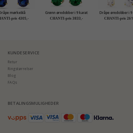
Dråpe mørkeblå
Grønn øredobber i 9 karat
Dråpe øredobber i 9
redobb i 14 karat gull
gull med syntetisk smaragd
gull med zirkon - 
4305,-
3833,-
261
ANTI-pris
CHANTI-pris
CHANTI-pris
 syntetisk safir og
og zirkon - Gold Collection
Collection
on - Gold Collection
KUNDESERVICE
Retur
Ringstørrelser
Blog
FAQs
BETALINGSMULIGHEDER