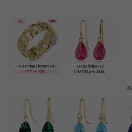
SALE
50%
Panzer ring i forgylt sølv
Lange dråpe rød
gulløredobb i 14 karat gull
EXTRA
665,-
2818,-
CHANTI-pris
med syntetisk rubin - Gold
Collection
M