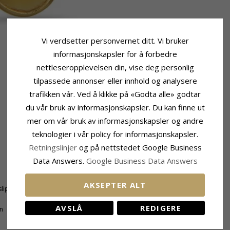
Vi verdsetter personvernet ditt. Vi bruker
informasjonskapsler for å forbedre
nettleseropplevelsen din, vise deg personlig
tilpassede annonser eller innhold og analysere
trafikken vår. Ved å klikke på «Godta alle» godtar
du vår bruk av informasjonskapsler. Du kan finne ut
mer om vår bruk av informasjonskapsler og andre
teknologier i vår policy for informasjonskapsler.
Retningslinjer
og på nettstedet Google Business
Data Answers.
Google Business Data Answers
Størrelse
Høyde Inkl. Krok:
36,2 mm
AKSEPTER ALT
lipt
Bredde:
9,0 mm
AVSLÅ
REDIGERE
n