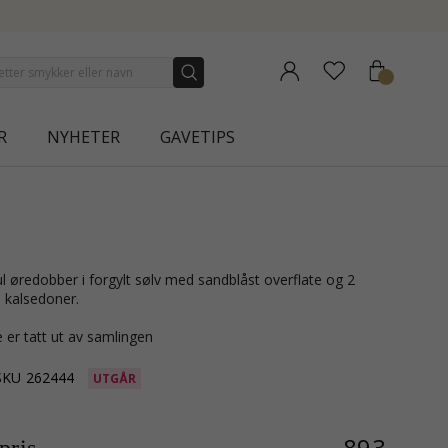
NEW COLLECTION | AURA
R
NYHETER
GAVETIPS
e kalsedoner.
 er tatt ut av samlingen
SKU
262444
UTGÅR
893,-