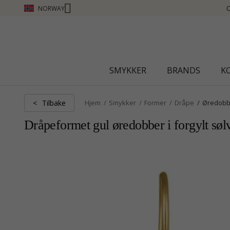
NORWAY
HANTI CLUB - TJEN POENG SE MER - KLIKK HER
SMYKKER
BRANDS
K
Tilbake
<
Hjem
Smykker
Former
Dråpe
Øredobb
Dråpeformet gul øredobber i forgylt søl