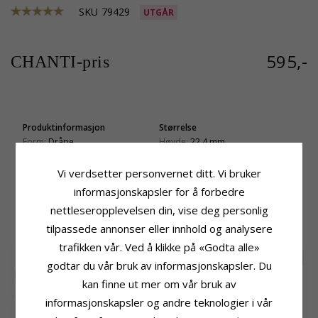
SKU
79429
UTGÅR
595,-
CHANTI-pris
Produktinformasjon
Størrelse
Form:
Dråpe
Høyde:
22,4 mm
Øredobber:
Øredobber
Bredde:
11,6 mm
Edelmetall:
Forgylt Sølv
Vi verdsetter personvernet ditt. Vi bruker
Leveringstid
Overflate:
Stålbørstet
informasjonskapsler for å forbedre
Leveringstid:
Ca. 5-10 Hverdager
nettleseropplevelsen din, vise deg personlig
tilpassede annonser eller innhold og analysere
KUNDER KJØPER OGSÅ
trafikken vår. Ved å klikke på «Godta alle»
SALE
25%
godtar du vår bruk av informasjonskapsler. Du
kan finne ut mer om vår bruk av
informasjonskapsler og andre teknologier i vår