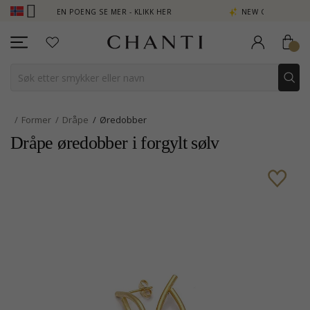
B - TJEN POENG SE MER - KLIKK HER
NEW COLLECTION | AURA
Former
Dråpe
Øredobber
Dråpe øredobber i forgylt sølv