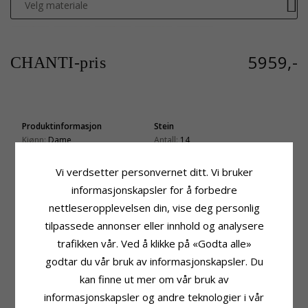
Velg materiale
5959,-
CHANTI-pris
Produktinformasjon
Stein
Kjønn:
Dame
Antall:
14
Anheng:
Rosettanheng
Sliping:
Briljantslipt
Karat:
14
Stein:
Diamant
Vi verdsetter personvernet ditt. Vi bruker
Edelmetall:
Gull
Diamantfarge:
Wesselton
informasjonskapsler for å forbedre
Overflate:
Blank
Diamantklarhet:
SI
nettleseropplevelsen din, vise deg personlig
Karat:
0,08
tilpassede annonser eller innhold og analysere
Stein
Fatning
trafikken vår. Ved å klikke på «Godta alle»
Antall:
1
Høyde Inkl. Øsken:
13,0 mm
Sliping:
Fasettslipt
Bredde:
6,8 mm
godtar du vår bruk av informasjonskapsler. Du
Stein:
Ametyst
Dybde:
3,2 mm
kan finne ut mer om vår bruk av
Karat:
0,33
Leveringstid
informasjonskapsler og andre teknologier i vår
Leveringstid:
Ca. 5-10 Hverdager