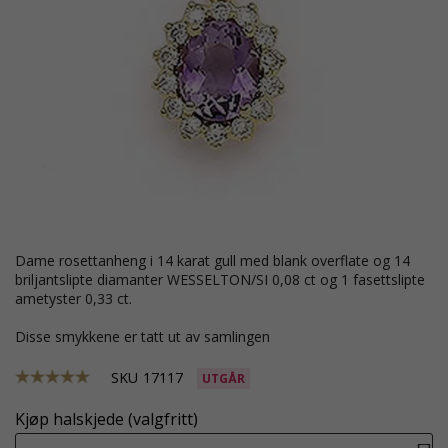
dame rosettanheng i 14 karat gull med blank overflate og 14
briljantslipte diamanter WESSELTON/SI 0,08 ct og 1 fasettslipte
ametyster 0,33 ct.
Disse smykkene er tatt ut av samlingen
SKU
17117
UTGÅR
Kjøp halskjede (valgfritt)