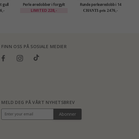
t gull
Perle øredobber i forgylt
Runde perleøredobb i 14
ld
messing - Eliné
karat gull med zirkon -
LIMITED
228,-
6,-
2476,-
CHANTI-pris
Gold Collection
FINN OSS PÅ SOSIALE MEDIER
MELD DEG PÅ VÅRT NYHETSBREV
Abonner