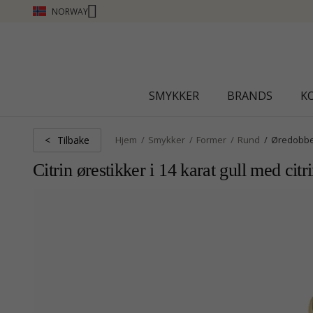
NORWAY
CHANTI CLUB - TJEN POENG SE MER - KL
SMYKKER
BRANDS
K
Tilbake
<
Hjem
Smykker
Former
Rund
Øredobb
Citrin ørestikker i 14 karat gull med citr