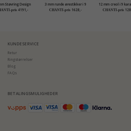
mm Støvring Design
3 mm runde ørestikker i 9
12 mm creol i 9 kara
eol i 14 karat gull
karat hvitt gull med zirkon
med zirkon - Go
4191,-
1628,-
128
ANTI-pris
CHANTI-pris
CHANTI-pris
Collection
KUNDESERVICE
Retur
Ringstørrelser
Blog
FAQs
BETALINGSMULIGHEDER