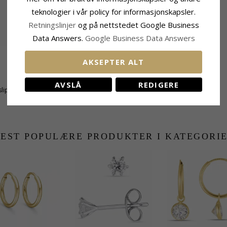
teknologier i vår policy for informasjonskapsler.
Retningslinjer
og på nettstedet Google Business
Data Answers.
Google Business Data Answers
AKSEPTER ALT
Størrelse
Bredde:
4,1 mm
AVSLÅ
REDIGERE
lipt
Dybde:
4,1 mm
EST POPULÆRE PRODUKTER I KATEGORI