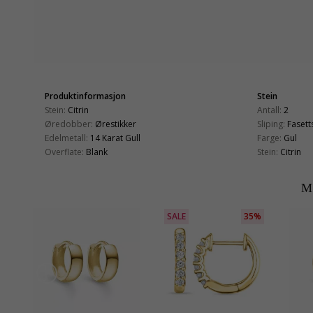
Produktinformasjon
Stein
Stein:
Citrin
Antall:
2
Øredobber:
Ørestikker
Sliping:
Fasetts
Edelmetall:
14 Karat Gull
Farge:
Gul
Overflate:
Blank
Stein:
Citrin
M
SALE
35%