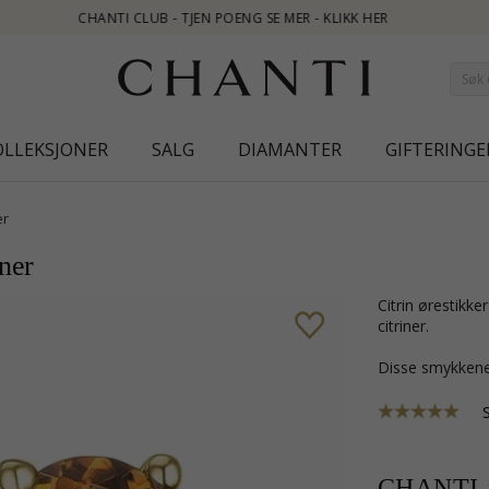
IKK HER
OLLEKSJONER
SALG
DIAMANTER
GIFTERINGE
er
iner
citrin ørestikker i 14 karat gull med blank overflate og 2 fasettslipte gul
citriner.
Disse smykkene
CHANTI-p