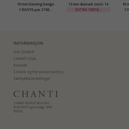
10 mm Støvring Design
13 mm diamant creol i 14
10 
creol i 8 karat
karat gull med diamant
cr
EXTRA
10518,-
2748,-
CHANTI-pris
CH
INFORMASJON
Om CHANTI
CHANTI Club
Kontakt
Cookie og Personvernpolicy
Samtykkeinnstillinger
CHANTI NORGE NUF (NO
992019417) grunnlagt 1995
©2026