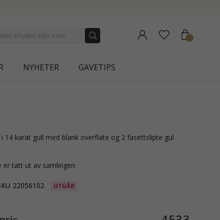
NEW COLLECTION | AURA
R
NYHETER
GAVETIPS
 er tatt ut av samlingen
SKU
22056102
UTGÅR
4533,-
ris