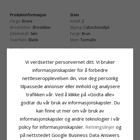
Produktinformasjon
Stein
Farge:
Brune
Antall:
2
Øredobber:
Ørestikker
Sliping:
Cabochonslipt
Edelmetall:
Sølv
Farge:
Brun
Overflate:
Blank
Stein:
Turmalin
Størrelse
Leveringstid
Diameter:
7,0 mm
Leveringstid:
Ca. 5-10 Hverdager
Vi verdsetter personvernet ditt. Vi bruker
informasjonskapsler for å forbedre
KUNDER KJØPER OGSÅ
nettleseropplevelsen din, vise deg personlig
tilpassede annonser eller innhold og analysere
trafikken vår. Ved å klikke på «Godta alle»
godtar du vår bruk av informasjonskapsler. Du
kan finne ut mer om vår bruk av
informasjonskapsler og andre teknologier i vår
12 mm Bali creol i
policy for informasjonskapsler.
Retningslinjer
og
oksidert sterlingsølv
263,-
CHANTI-pris
på nettstedet Google Business Data Answers.