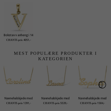
Bokstav v anheng i 14
karat gull 0,04 ct
4051,-
CHANTI-pris
MEST POPULÆRE PRODUKTER I
KATEGORIEN
Navnehalskjede med
Navnehalskjede med
Navnehalskjede med
anheng i forgylt sølv
anheng i 9 karat gull
anheng i forgylt sølv
1391,-
5539,-
1584,-
CHANTI-pris
CHANTI-pris
CHANTI-pris
- My Letter
- My Letter
- My Letter