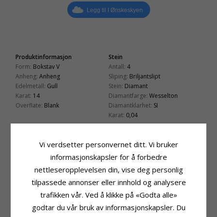
Legg til I Ønskeskyen
Produktinformasjon
Stein
Form:
Bokstav V
Antall:
4
Anheng:
Anheng
Sliping:
Briljantslipt
Edelmetall:
Gull
Stein:
Diamant
Karat:
14
Diamantfarge:
Wesselton
Overflate:
Blank
Diamantklarhet:
SI
Karat:
0,04
Fatning
Leveringstid
Høyde Ekskl. Øsken:
8,8 mm
Leveringstid:
Ca. 5-10 Hverdager
Vi verdsetter personvernet ditt. Vi bruker
Bredde:
10,2 mm
Passer Til Gullkjede Med Bredde
informasjonskapsler for å forbedre
Dybde:
1,2 mm
Slange Maks:
1,35 mm
nettleseropplevelsen din, vise deg personlig
Venezia Max:
1,4 mm
tilpassede annonser eller innhold og analysere
trafikken vår. Ved å klikke på «Godta alle»
BESLEKTEDE PRODUKTER
godtar du vår bruk av informasjonskapsler. Du