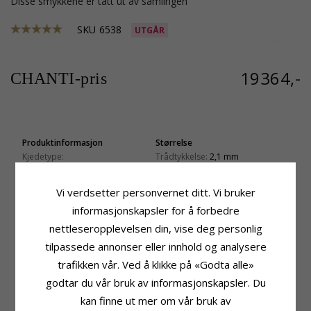
Disse smykkene er tatt ut av samlingen
SKU
6538
UTGÅR
19364,-
CHANTI-pris
Produktinformasjon
Størrelse
Kjedetype:
Trådtykkelse:
2,1 mm
BNH Bismark Armbånd
Bredde:
6,1 mm
Edelmetall:
8 Karat
Lengde:
18,5 cm
Vi verdsetter personvernet ditt. Vi bruker
Overflate:
Blank
Vekt:
9,8 G
informasjonskapsler for å forbedre
Leveringstid
nettleseropplevelsen din, vise deg personlig
Leveringstid:
Ca. 5-10 Hverdager
tilpassede annonser eller innhold og analysere
trafikken vår. Ved å klikke på «Godta alle»
BESLEKTEDE PRODUKTER
godtar du vår bruk av informasjonskapsler. Du
kan finne ut mer om vår bruk av