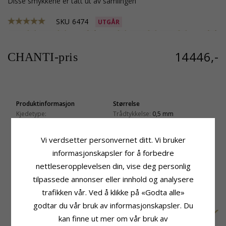
Disse smykkene er tatt ut av samlingen
SKU
6474
UTGÅR
14446,-
CHANTI-pris
Produktinformasjon
Størrelse
Kjedetype:
Trådtykkelse:
0,5 mm
BNH Anker Rund Halskjede
Bredde:
2,0 mm
Edelmetall:
14 Karat Gull
Lengde:
45 cm
Vi verdsetter personvernet ditt. Vi bruker
Overflate:
Rund
Vekt:
5,4 G
informasjonskapsler for å forbedre
Leveringstid
nettleseropplevelsen din, vise deg personlig
Leveringstid:
Ca. 5-10 Hverdager
tilpassede annonser eller innhold og analysere
trafikken vår. Ved å klikke på «Godta alle»
BESLEKTEDE PRODUKTER
godtar du vår bruk av informasjonskapsler. Du
kan finne ut mer om vår bruk av