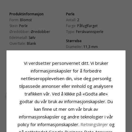
Produktinformasjon
Perle
Form:
Blomst
Antall:
2
Stein:
Perle
Farge:
Påfuglfarget
Øredobber:
Øredobber
Type:
Ferskvannsperle
Edelmetall:
Sølv
Størrelse
Overflate:
Blank
Diameter:
11,3 mm
Leveringstid
Leveringstid:
Ca. 5-10 Hverdager
Vi verdsetter personvernet ditt. Vi bruker
informasjonskapsler for å forbedre
KUNDER KJØPER OGSÅ
nettleseropplevelsen din, vise deg personlig
tilpassede annonser eller innhold og analysere
trafikken vår. Ved å klikke på «Godta alle»
godtar du vår bruk av informasjonskapsler. Du
kan finne ut mer om vår bruk av
informasjonskapsler og andre teknologier i vår
policy for informasjonskapsler.
Retningslinjer
og
12 mm margeritt
9 x 7 mm dannebrog
ørestikker i forgylt
ørestikker i sølv
586,-
429,-
CHANTI-pris
CHANTI-pris
på nettstedet Google Business Data Answers.