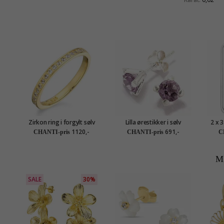
Zirkon ring i forgylt sølv
Lilla ørestikker i sølv
2 x 
1120,-
691,-
CHANTI-pris
CHANTI-pris
C
M
SALE
30%