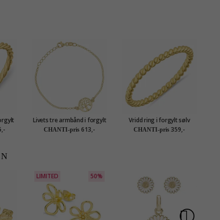
orgylt
Livets tre armbånd i forgylt
Vridd ring i forgylt sølv
sølv
,-
613,-
359,-
CHANTI-pris
CHANTI-pris
EN
LIMITED
50%