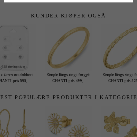
KUNDER KJØPER OGSÅ
3 x 4 mm øredobber i
Simple Rings ring i forgylt
Simple Rings ring i f
sølv
sølv
sølv
595,-
499,-
525
HANTI-pris
CHANTI-pris
CHANTI-pris
EST POPULÆRE PRODUKTER I KATEGORI