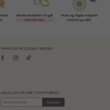
 karat
Blomst øredobber i forgylt
Kranz og Ziegler margeritt
Bl
tion
messing - Eliné
smykke sett i forgylt sølv
LIMITED
158,-
0,-
989,-
CHANTI-pris
hvit emalje
FINN OSS PÅ SOSIALE MEDIER
MELD DEG PÅ VÅRT NYHETSBREV
Abonner