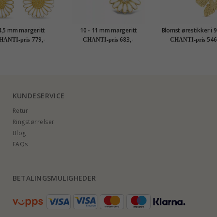
4,5 mm margeritt
10 - 11 mm margeritt
Blomst ørestikker i 9
bber i forgylt sølv -
øredobber i forgylt sølv -
gull - Gold Collec
779,-
683,-
546
HANTI-pris
CHANTI-pris
CHANTI-pris
Matilda
Matilda
KUNDESERVICE
Retur
Ringstørrelser
Blog
FAQs
BETALINGSMULIGHEDER