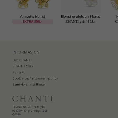
Vanntette blomst
Blomst øredobber i 9 karat
1
øredobber i forgylt stål -
gull med zirkon og
øredo
EXTRA
350,-
1829,-
CHANTI-pris
C
OCEANA
perlemors - Gold Collection
INFORMASJON
Om CHANTI
CHANTI Club
Kontakt
Cookie og Personvernpolicy
Samtykkeinnstillinger
CHANTI NORGE NUF (NO
992019417) grunnlagt 1995
©2026