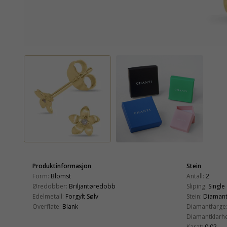
Produktinformasjon
Stein
Form:
Blomst
Antall:
2
Øredobber:
Briljantøredobb
Sliping:
Single
Edelmetall:
Forgylt Sølv
Stein:
Diaman
Overflate:
Blank
Diamantfarge
Diamantklarhe
Karat:
0,02