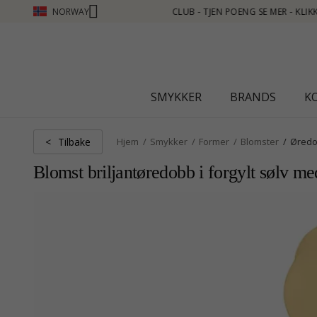
NORWAY
 SE MER - KLIKK HER
SMYKKER
BRANDS
K
Tilbake
<
Hjem
Smykker
Former
Blomster
Øredo
Blomst briljantøredobb i forgylt sølv m