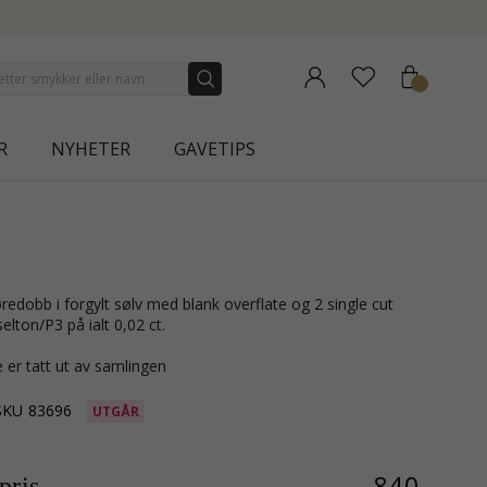
| AURA
R
NYHETER
GAVETIPS
lton/P3 på ialt 0,02 ct.
 er tatt ut av samlingen
SKU
83696
UTGÅR
840,-
ris