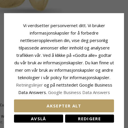
Vi verdsetter personvernet ditt. Vi bruker
informasjonskapsler for å forbedre
nettleseropplevelsen din, vise deg personlig
tilpassede annonser eller innhold og analysere
trafikken vår. Ved å klikke på «Godta alle» godtar
du vår bruk av informasjonskapsler. Du kan finne ut
mer om vår bruk av informasjonskapsler og andre
teknologier i vår policy for informasjonskapsler.
Retningslinjer
og på nettstedet Google Business
Data Answers.
Google Business Data Answers
Størrelse
Høyde:
5,9 mm
 Cut
Bredde:
5,8 mm
AKSEPTER ALT
t
:
Wesselton
AVSLÅ
REDIGERE
t:
P3