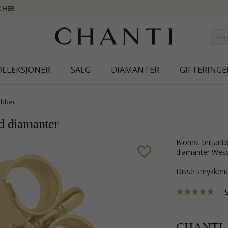
NEW COLLECTION 
OLLEKSJONER
SALG
DIAMANTER
GIFTERINGE
bber
ed diamanter
blomst briljantøredobb i forgylt sølv med blank overflate og 2 single cut
diamanter Wesse
Disse smykkene
CHANTI-p