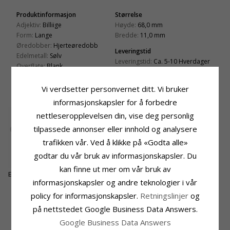
Produktinformasjon
Størrelse
Adjektiv:
Billiige
Høyde:
68,0 mm
Form:
Lange
Bredde:
11,0 mm
Øredobber:
Hjerteøredobb
Leveringstid
Edelmetall:
Sølv
Leveringstid:
Ca. 5-10 Hverdager
Overflate:
Blank
Vi verdsetter personvernet ditt. Vi bruker
KUNDER KJØPER OGSÅ
informasjonskapsler for å forbedre
nettleseropplevelsen din, vise deg personlig
tilpassede annonser eller innhold og analysere
trafikken vår. Ved å klikke på «Godta alle»
godtar du vår bruk av informasjonskapsler. Du
kan finne ut mer om vår bruk av
Ekte hjerte armbånd i
60 mm creol i sølv
informasjonskapsler og andre teknologier i vår
sølv med anheng i
1479,-
560,-
CHANTI-pris
CHANTI-pris
sølv
policy for informasjonskapsler.
Retningslinjer
og
på nettstedet Google Business Data Answers.
MEST POPULÆRE PRODUKTER I
Google Business Data Answers
KATEGORIEN