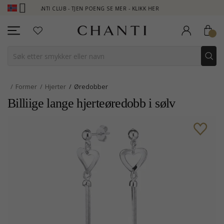
CHANTI CLUB - TJEN POENG SE MER - KLIKK HER
NEW COLLECTI
Former
Hjerter
Øredobber
Billiige lange hjerteøredobb i sølv