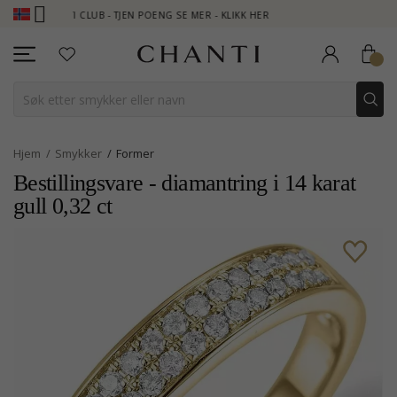
I CLUB - TJEN POENG SE MER - KLIKK HER
NEW COLLECTION | A
Hjem
Smykker
Former
Bestillingsvare - diamantring i 14 karat
gull 0,32 ct