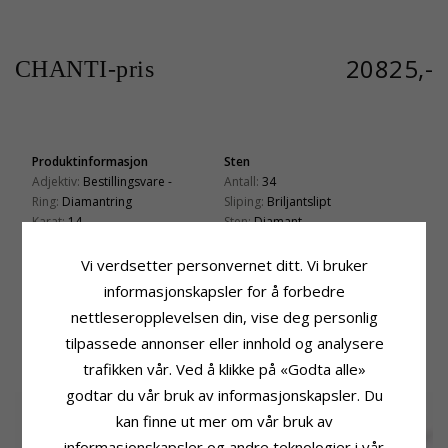
20825,-
CHANTI-pris
Produktinformasjon
Sten
Adjektiv:
Bestillingsvare -
Antall:
34
Ring:
Diamantring
Sliping:
Briljantslipt
Karat:
14
Sten:
Diamant
Edelmetall:
Gull
Diamantfarge:
Wesselton
Overflate:
Blank
Diamantklarhet:
SI
Vi verdsetter personvernet ditt. Vi bruker
Karat:
0,32
informasjonskapsler for å forbedre
Ringskinne
Fatning
nettleseropplevelsen din, vise deg personlig
tilpassede annonser eller innhold og analysere
BESLEKTEDE PRODUKTER
trafikken vår. Ved å klikke på «Godta alle»
godtar du vår bruk av informasjonskapsler. Du
kan finne ut mer om vår bruk av
informasjonskapsler og andre teknologier i vår