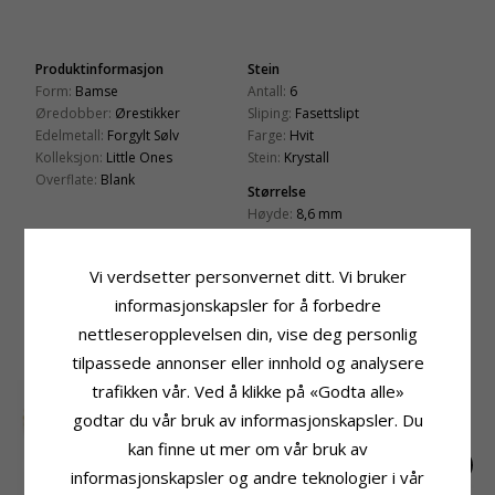
Produktinformasjon
Stein
Form:
Bamse
Antall:
6
Øredobber:
Ørestikker
Sliping:
Fasettslipt
Edelmetall:
Forgylt Sølv
Farge:
Hvit
Kolleksjon:
Little Ones
Stein:
Krystall
Overflate:
Blank
Størrelse
Høyde:
8,6 mm
Bredde:
7,2 mm
Leveringstid
Vi verdsetter personvernet ditt. Vi bruker
Leveringstid:
Ca. 5-10 Hverdager
informasjonskapsler for å forbedre
nettleseropplevelsen din, vise deg personlig
BESLEKTEDE PRODUKTER
tilpassede annonser eller innhold og analysere
trafikken vår. Ved å klikke på «Godta alle»
godtar du vår bruk av informasjonskapsler. Du
kan finne ut mer om vår bruk av
informasjonskapsler og andre teknologier i vår