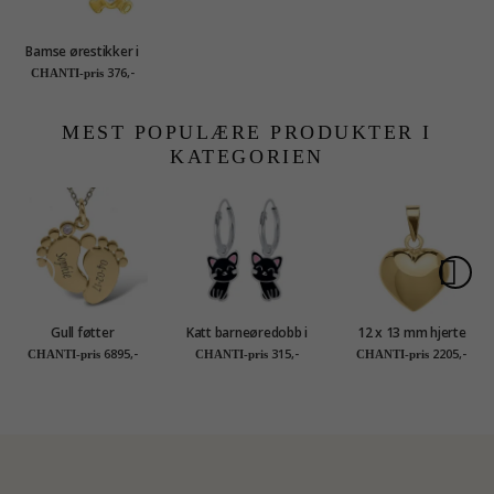
Bamse ørestikker i
forgylt sølv - Little
376,-
CHANTI-pris
Ones
MEST POPULÆRE PRODUKTER I
KATEGORIEN
Gull føtter
Katt barneøredobb i
12 x 13 mm hjerte
Navnehalskjede med
sølv - Little Ones
anheng i 8 karat -
6895,-
315,-
2205,-
CHANTI-pris
CHANTI-pris
CHANTI-pris
anheng i 9 karat gull
Amoré
med 1 fasettslipte blå
zirkoner - My Letter