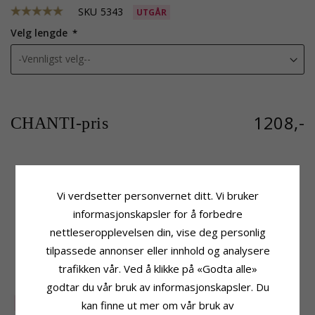
SKU
5343
UTGÅR
Velg lengde
1208,-
CHANTI-pris
Produktinformasjon
Størrelse
Vi verdsetter personvernet ditt. Vi bruker
Kjedetype:
Armbånd
Bredde:
9,4 mm
informasjonskapsler for å forbedre
Edelmetall:
Sølv
Leveringstid
Overflate:
Blank
nettleseropplevelsen din, vise deg personlig
Leveringstid:
Ca. 5-10 Hverdager
tilpassede annonser eller innhold og analysere
trafikken vår. Ved å klikke på «Godta alle»
KUNDER KJØPER OGSÅ
godtar du vår bruk av informasjonskapsler. Du
SALE
70%
kan finne ut mer om vår bruk av