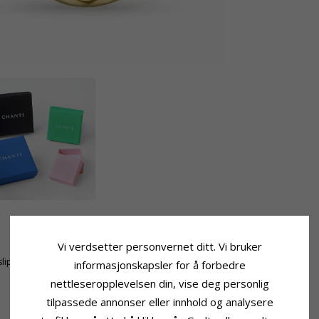
Stein
Vi verdsetter personvernet ditt. Vi bruker
Sliping:
Glatt
lipt
Farge:
Grønn
informasjonskapsler for å forbedre
Stein:
Emalje
nettleseropplevelsen din, vise deg personlig
tilpassede annonser eller innhold og analysere