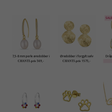
SAL
7,5-8 mm perle øredobber i
Øredobber i forgylt sølv
Dråp
forgylt sølv
øredo
569,-
1575,-
CHANTI-pris
CHANTI-pris