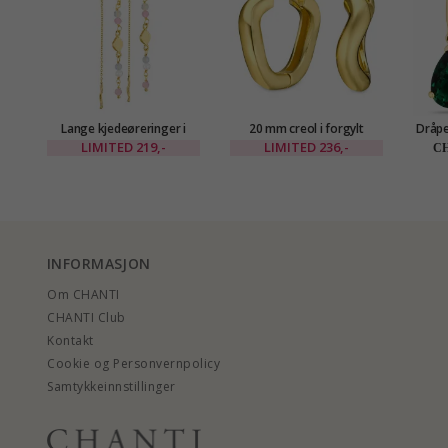
Lange kjedeøreringer i
20 mm creol i forgylt
Dråpe
forgylt messing - Eliné
messing - Eliné
14 kar
LIMITED
219,-
LIMITED
236,-
CH
smara
INFORMASJON
Om CHANTI
CHANTI Club
Kontakt
Cookie og Personvernpolicy
Samtykkeinnstillinger