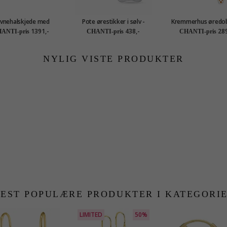
vnehalskjede med
Pote ørestikker i sølv -
Kremmerhus øredob
g i forgylt sølv - My
Little Ones
sølv - Little One
1391,-
438,-
289
ANTI-pris
CHANTI-pris
CHANTI-pris
Letter
NYLIG VISTE PRODUKTER
EST POPULÆRE PRODUKTER I KATEGORI
LIMITED
50%