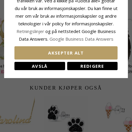
trafikken vår. Ved å klikke på «Godta alle» godtar
du vår bruk av informasjonskapsler. Du kan finne ut
BESLEKTEDE PRODUKTER
mer om vår bruk av informasjonskapsler og andre
E
10%
SALE
30%
teknologier i vår policy for informasjonskapsler.
Retningslinjer
og på nettstedet Google Business
Data Answers.
Google Business Data Answers
AKSEPTER ALT
AVSLÅ
REDIGERE
e lysegrønn krystall
Blå onyks øredobber i
Fjær øredobber i fo
bber i forgylt sølv -
forgylt sølv - Loom Stones
sølv med svart rodine
EXTRA
726,-
EXTRA
350,-
139
CHANTI-pris
Loom Stones
KUNDER KJØPER OGSÅ