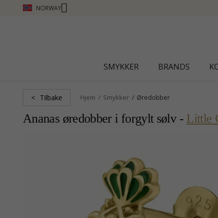
NORWAY
SMYKKER
BRANDS
K
Tilbake
<
Hjem
Smykker
Øredobber
Ananas øredobber i forgylt sølv -
Little