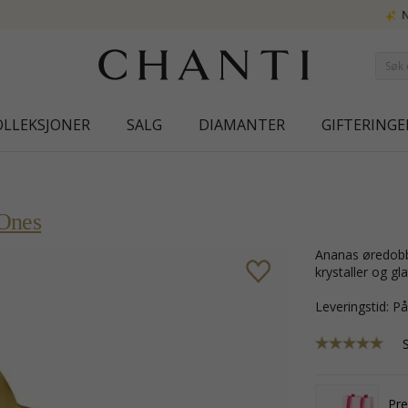
NEW COLLECTION | AURA
OLLEKSJONER
SALG
DIAMANTER
GIFTERINGE
 Ones
ananas øredobber i forgylt sølv med blank overflate og 10 fasettslipte hvite
krystaller og gl
Leveringstid: P
Pr