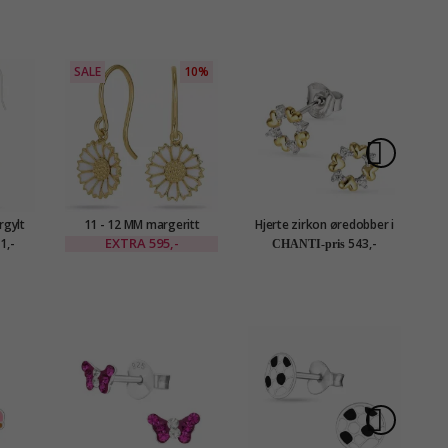
SALE
10%
rgylt
11 - 12 MM margeritt
Hjerte zirkon øredobber i
rt sølv
øredobber i forgylt sølv -
forgylt sølv
ø
EXTRA
595,-
1,-
543,-
CHANTI-pris
Marie