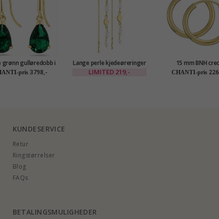
 grønn gulløredobb i
Lange perle kjedeøreringer
15 mm BNH creo
at gull med syntetisk
i forgylt messing - Eliné
øredobber i 14 karat
LIMITED
219,-
3798,-
226
ANTI-pris
CHANTI-pris
gd - Gold Collection
KUNDESERVICE
Retur
Ringstørrelser
Blog
FAQs
BETALINGSMULIGHEDER