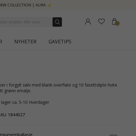
R
NYHETER
GAVETIPS
att grønn emalje.
å lager ca. 5-10 Hverdager
SKU
1844027
emiumemballasje