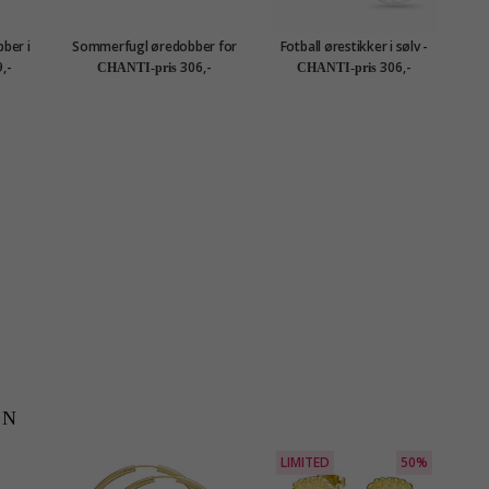
ber i
Sommerfugl øredobber for
Fotball ørestikker i sølv -
Fl
s
barn i sølv - Little Ones
Little Ones
,-
306,-
306,-
CHANTI-pris
CHANTI-pris
EN
LIMITED
50%