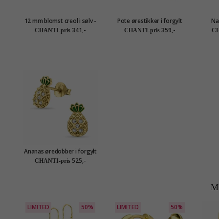
12 mm blomst creol i sølv -
Pote ørestikker i forgylt
Na
Little Ones
sølv - Little Ones
anhen
341,-
359,-
CHANTI-pris
CHANTI-pris
CH
Ananas øredobber i forgylt
sølv - Little Ones
525,-
CHANTI-pris
M
LIMITED
50%
LIMITED
50%