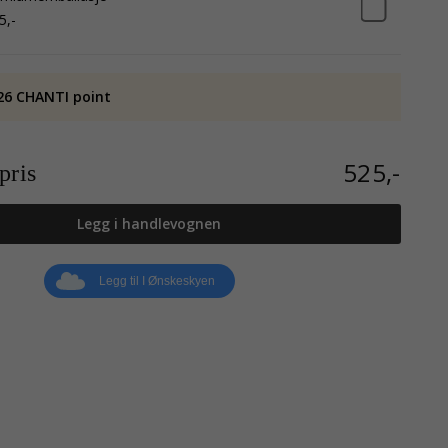
5,-
26 CHANTI point
525,-
ris
Legg i handlevognen
Legg til I Ønskeskyen