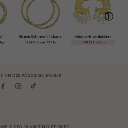
l
50 mm BNH creol i 14 karat
Måne perle øredobber i
Ø
 gull
gull
forgylt messing - Eliné
LIMITED
219,-
6,-
9091,-
CHANTI-pris
FINN OSS PÅ SOSIALE MEDIER
MELD DEG PÅ VÅRT NYHETSBREV