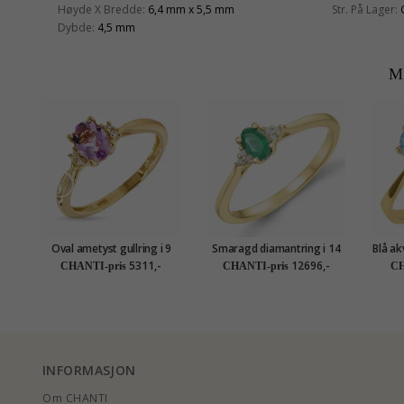
Høyde X Bredde:
6,4 mm x 5,5 mm
Str. På Lager:
Dybde:
4,5 mm
M
Oval ametyst gullring i 9
Smaragd diamantring i 14
Blå ak
karat gull - Gold Collection
karat gull 0,25 ct 0,03 ct
5311,-
12696,-
CHANTI-pris
CHANTI-pris
CH
INFORMASJON
Om CHANTI