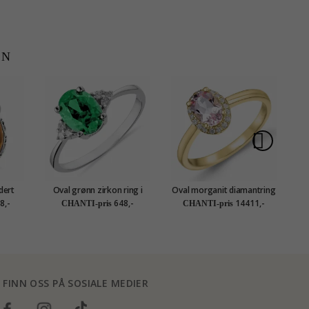
EN
idert
Oval grønn zirkon ring i
Oval morganit diamantring
O
sølv
i 14 karat gull 0,83 ct 0,09 ct
8,-
648,-
14411,-
CHANTI-pris
CHANTI-pris
FINN OSS PÅ SOSIALE MEDIER