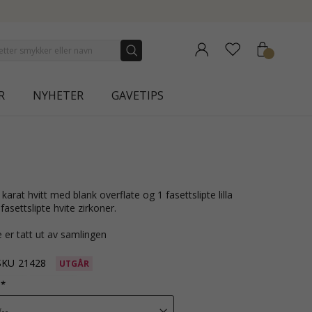
NEW COLLECTION | AURA
R
NYHETER
GAVETIPS
asettslipte hvite zirkoner.
 er tatt ut av samlingen
SKU
21428
UTGÅR