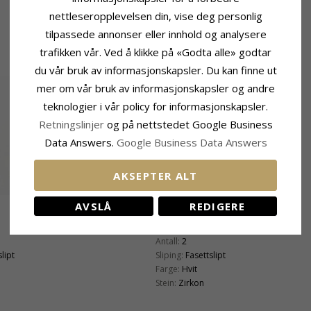
nettleseropplevelsen din, vise deg personlig
tilpassede annonser eller innhold og analysere
trafikken vår. Ved å klikke på «Godta alle» godtar
du vår bruk av informasjonskapsler. Du kan finne ut
mer om vår bruk av informasjonskapsler og andre
teknologier i vår policy for informasjonskapsler.
Retningslinjer
og på nettstedet Google Business
Data Answers.
Google Business Data Answers
AKSEPTER ALT
AVSLÅ
REDIGERE
Stein
Antall:
2
lipt
Sliping:
Fasettslipt
Farge:
Hvit
Stein:
Zirkon