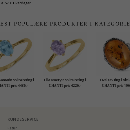
Ca. 5-10 Hverdager
EST POPULÆRE PRODUKTER I KATEGORI
vamarin solitairering i
Lilla ametyst solitairering i
Oval rav ring i oks
8 karat
8 karat
sterlingsølv
4436,-
4226,-
106
ANTI-pris
CHANTI-pris
CHANTI-pris
KUNDESERVICE
Retur