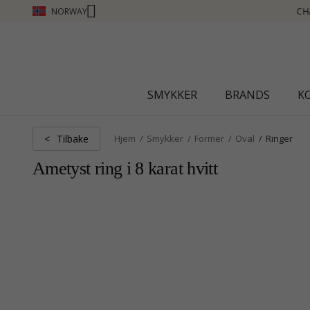
NORWAY
CHANTI CLUB - TJEN POENG SE MER - KLIKK HER
SMYKKER
BRANDS
K
Tilbake
<
Hjem
Smykker
Former
Oval
Ringer
Ametyst ring i 8 karat hvitt