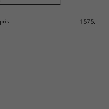
1575,-
ris