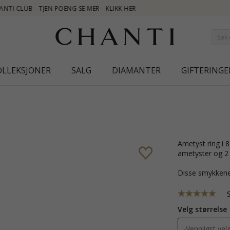
OLLEKSJONER
SALG
DIAMANTER
GIFTERINGE
ametyst ring i 8 karat hvitt med blank overflate og 1 fasettslipte lilla
ametyster og 2 f
Disse smykkene
Velg størrelse