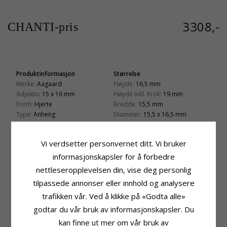
3308,-
CHANTI-pris
Produktinformasjon
Størrelse
Merke:
Aagaard
Høyde:
16,5 mm
Adjektiv:
15 x 16 mm
Høyde Inkl. Krok:
19 mm
Form:
Hjerte
Bredde:
15,5 mm
Type:
Anheng
Diameter:
15,5 x 16,5 mm
Edelmetall:
8 Karat
Leveringstid
Overflate:
Blank
Leveringstid:
Ca. 5-10 Hverdager
Vi verdsetter personvernet ditt. Vi bruker
informasjonskapsler for å forbedre
Passer Til Gullkjede Med Bredde
Venezia Max:
2,0 mm
nettleseropplevelsen din, vise deg personlig
Slange Maks:
2,0 mm
tilpassede annonser eller innhold og analysere
trafikken vår. Ved å klikke på «Godta alle»
KUNDER KJØPER OGSÅ
godtar du vår bruk av informasjonskapsler. Du
kan finne ut mer om vår bruk av